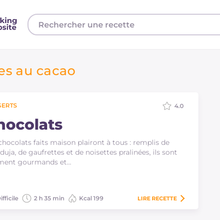
es au cacao
SERTS
4.0
hocolats
chocolats faits maison plairont à tous : remplis de
duja, de gaufrettes et de noisettes pralinées, ils sont
iment gourmands et…
ifficile
2 h 35 min
Kcal 199
LIRE
RECETTE