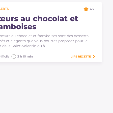
SERTS
4.7
œurs au chocolat et
ramboises
cœurs au chocolat et framboises sont des desserts
inés et élégants que vous pourrez proposer pour le
r de la Saint-Valentin ou à…
ifficile
2 h 10 min
LIRE
RECETTE