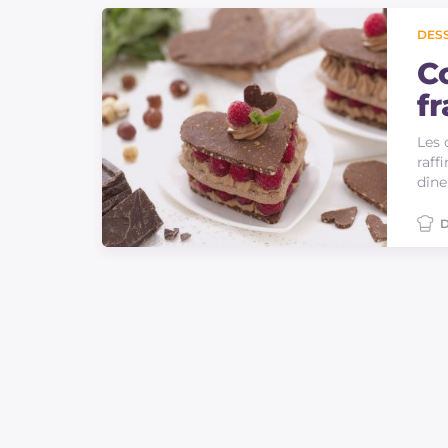
Sauces
DES
Dernieres recettes
C
f
IT Website
Les 
raff
dîne
D
Facebook
Instagram
TikTok
YouTube