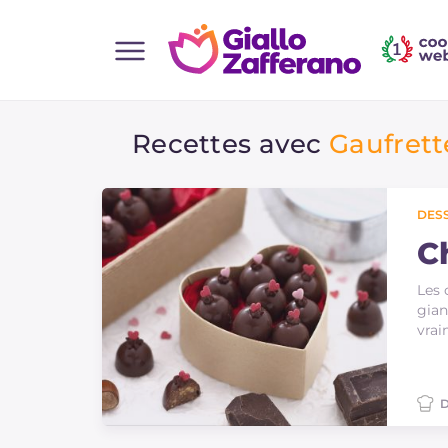
Home
Recettes avec
Gaufrett
Toutes les recettes
Aperitifs
Salades
DES
Plats principaux
C
Boissons et rafraîchissements
Les 
gian
Desserts
vra
Accompagnement
Pizzas et focaccia
D
Gateaux et patisserie