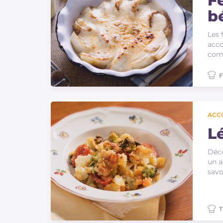
Fe
b
Les 
acco
comm
F
ACC
L
Déc
un a
savo
T