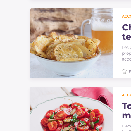
Sauces
ACC
Dernieres recettes
C
te
IT Website
h
Les 
prép
acco
Facebook
Instagram
F
TikTok
YouTube
ACC
T
m
Déco