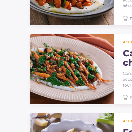
acco
sésa
T
ACC
Ca
c
Caro
acco
four
F
ACC