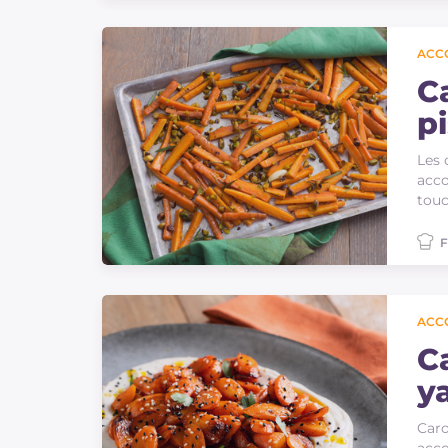
ACC
C
p
Les 
acco
touc
F
ACC
C
y
Caro