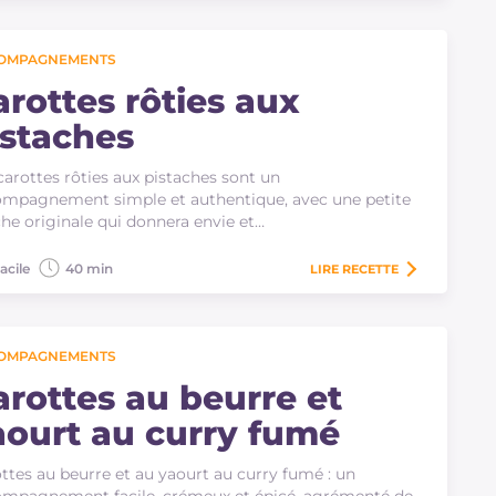
OMPAGNEMENTS
arottes rôties aux
istaches
carottes rôties aux pistaches sont un
mpagnement simple et authentique, avec une petite
he originale qui donnera envie et…
acile
40 min
LIRE
RECETTE
OMPAGNEMENTS
arottes au beurre et
aourt au curry fumé
ttes au beurre et au yaourt au curry fumé : un