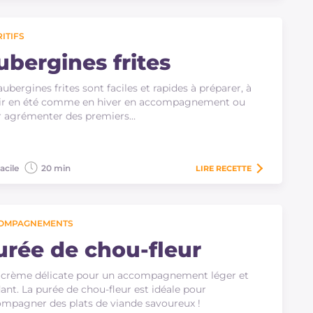
ITIFS
ubergines frites
aubergines frites sont faciles et rapides à préparer, à
vir en été comme en hiver en accompagnement ou
r agrémenter des premiers…
acile
20 min
LIRE
RECETTE
OMPAGNEMENTS
urée de chou-fleur
crème délicate pour un accompagnement léger et
ant. La purée de chou-fleur est idéale pour
mpagner des plats de viande savoureux !