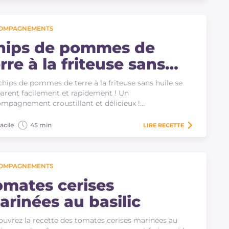
OMPAGNEMENTS
hips de pommes de
rre à la friteuse sans
uile
chips de pommes de terre à la friteuse sans huile se
arent facilement et rapidement ! Un
mpagnement croustillant et délicieux !…
acile
45 min
LIRE
RECETTE
OMPAGNEMENTS
omates cerises
arinées au basilic
uvrez la recette des tomates cerises marinées au