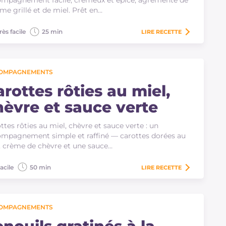
mpagnement facile, crémeux et épicé, agrémenté de
me grillé et de miel. Prêt en…
rès facile
25 min
LIRE
RECETTE
OMPAGNEMENTS
rottes rôties au miel,
hèvre et sauce verte
ttes rôties au miel, chèvre et sauce verte : un
mpagnement simple et raffiné — carottes dorées au
, crème de chèvre et une sauce…
acile
50 min
LIRE
RECETTE
OMPAGNEMENTS