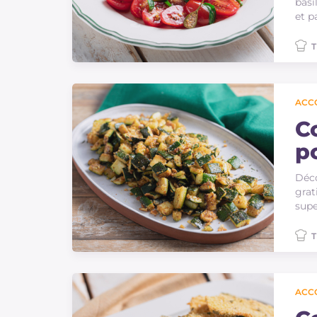
basi
et p
T
ACC
C
p
Déco
grat
supe
T
ACC