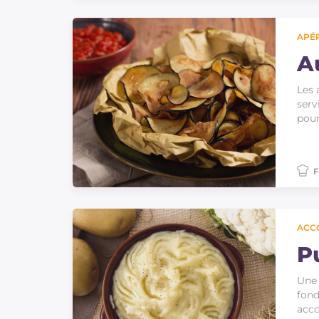
APÉR
A
Les 
ser
pou
F
ACC
P
Une 
fond
acco