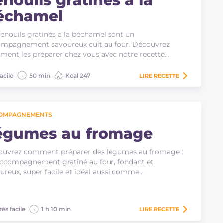
nouils gratinés à la
échamel
fenouils gratinés à la béchamel sont un
mpagnement savoureux cuit au four. Découvrez
ent les préparer chez vous avec notre recette…
acile
50 min
Kcal 247
LIRE
RECETTE
OMPAGNEMENTS
égumes au fromage
ouvrez comment préparer des légumes au fromage :
ccompagnement gratiné au four, fondant et
ureux, super facile et idéal aussi comme…
rès facile
1 h 10 min
LIRE
RECETTE