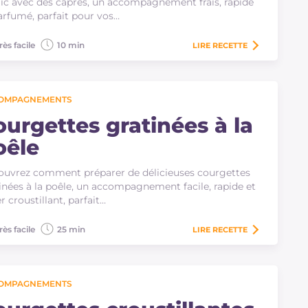
lic avec des câpres, un accompagnement frais, rapide
arfumé, parfait pour vos…
rès facile
10 min
LIRE
RECETTE
OMPAGNEMENTS
ourgettes gratinées à la
oêle
uvrez comment préparer de délicieuses courgettes
inées à la poêle, un accompagnement facile, rapide et
r croustillant, parfait…
rès facile
25 min
LIRE
RECETTE
OMPAGNEMENTS