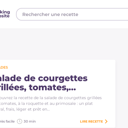
ADES
alade de courgettes
illées, tomates,
oquette et primosale
uvrez la recette de la salade de courgettes grillées
tomates, à la roquette et au primosale : un plat
val, frais, léger et prêt en…
rès facile
30 min
LIRE
RECETTE