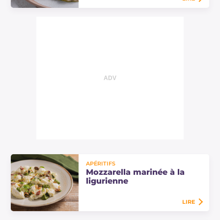
Découvrez comment préparer des
aubergines poêlées avec du
houmous de pois chiches et de la
feta : une recette végétarienne
facile et rapide,…
APÉRITIFS
Mozzarella marinée à la
ligurienne
LIRE