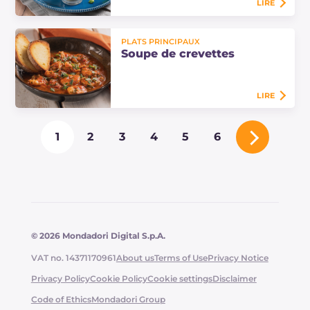
LIRE
Verrines salées sans cuisson : un
PLATS PRINCIPAUX
apéritif facile et spectaculaire avec
Soupe de crevettes
des taralli, du fromage et des
tomates séchées. Parfaites pour les…
LIRE
Découvrez la soupe de crevettes et
1
2
3
4
5
6
gingembre : une entrée parfumée
et savoureuse, préparée avec de la
tomate, du bouillon de crustacés et
du…
© 2026 Mondadori Digital S.p.A.
VAT no. 14371170961
About us
Terms of Use
Privacy Notice
Privacy Policy
Cookie Policy
Cookie settings
Disclaimer
Code of Ethics
Mondadori Group