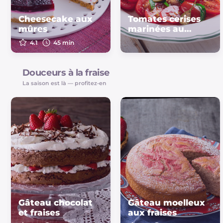
Cheesecake aux
Tomates cerises
mûres
marinées au
basilic
4.1
45 min
Douceurs à la fraise
La saison est là — profitez-en
Gâteau chocolat
Gâteau moelleux
et fraises
aux fraises