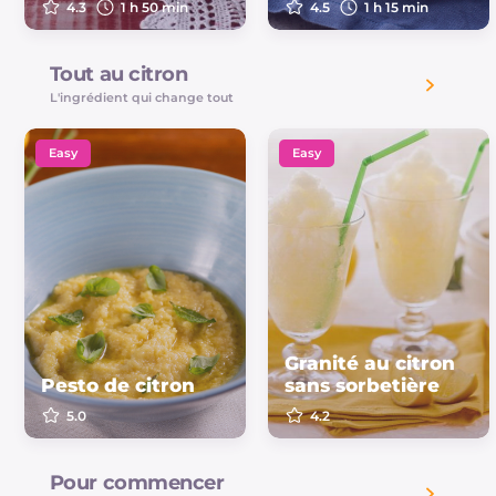
4.3
1 h 50 min
4.5
1 h 15 min
Tout au citron
L'ingrédient qui change tout
Easy
Easy
Granité au citron
Pesto de citron
sans sorbetière
5.0
4.2
Pour commencer