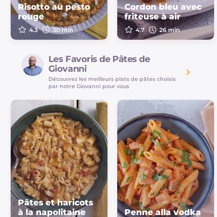
Risotto au pesto
Cordon bleu avec
rouge
friteuse à air
4.3
30 min
4.7
26 min
Les Favoris de Pâtes de
Giovanni
Découvrez les meilleurs plats de pâtes choisis
par notre Giovanni pour vous
Pâtes et haricots
à la napolitaine
Penne alla vodka