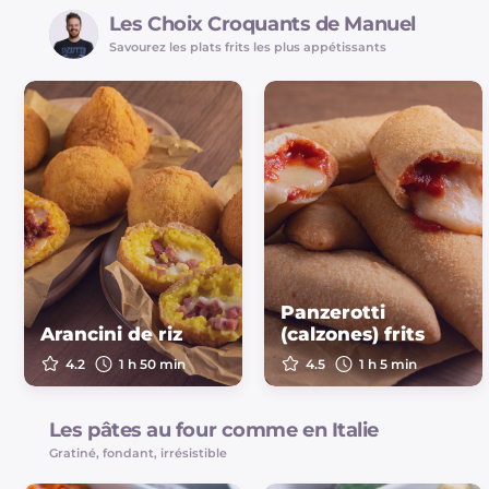
Les Choix Croquants de Manuel
Savourez les plats frits les plus appétissants
Panzerotti
Arancini de riz
(calzones) frits
4.2
1 h 50 min
4.5
1 h 5 min
Les pâtes au four comme en Italie
Gratiné, fondant, irrésistible