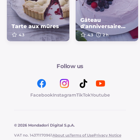
Gâteau
Tarte aux mûres
d'anniversaire
d'été
4.3
4.3
2 h
Follow us
Facebook
Instagram
TikTok
Youtube
© 2026 Mondadori Digital S.p.A.
VAT no. 14371170961
About us
Terms of Use
Privacy Notice