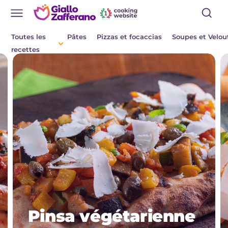
Toutes les
Pâtes
Pizzas et focaccias
Soupes et Velou
recettes
Aperitifs
Salades
Plats principaux
Boissons et
rafraîchissements
Desserts
Accompagnement
Pizzas et focaccia
Gateaux et patisserie
Sauces
Pinsa végétarienne