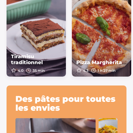
Tiramisu
traditionnel
Pizza Margherita
4.0
35 min
4.3
1 h 27 min
Des pâtes pour toutes
les envies