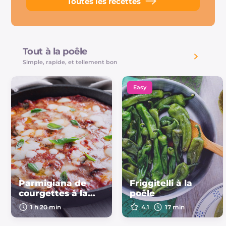
Toutes les recettes
Tout à la poêle
Simple, rapide, et tellement bon
Easy
Parmigiana de
Friggitelli à la
courgettes à la
poêle
poêle
1 h 20 min
4.1
17 min