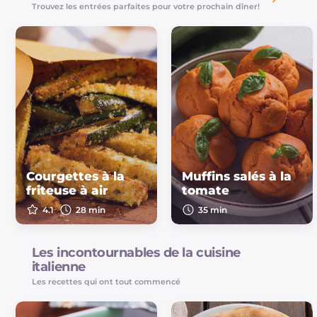
Trouvez les entrées parfaites pour votre prochain dîner!
Courgettes à la
Muffins salés à la
friteuse à air
tomate
4.1
28 min
35 min
Les incontournables de la cuisine
italienne
Les recettes qui ont tout commencé