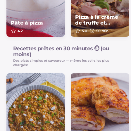
Pizza à la crème
Pâte à pizza
de truffe et
jambon
4.2
5.0
50 min
Recettes prêtes en 30 minutes ⏱️ (ou
moins)
Des plats simples et savoureux — même les soirs les plus
chargés!