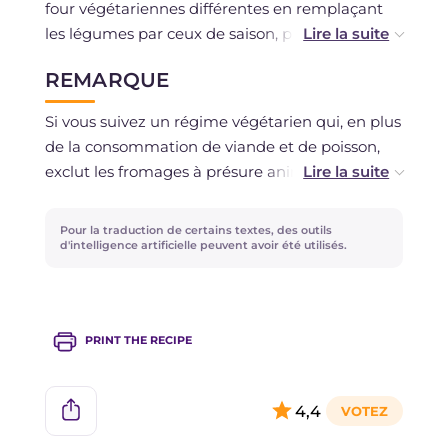
four végétariennes différentes en remplaçant
les légumes par ceux de saison, par exemple
potiron et champignons ou aubergines et
REMARQUE
courgettes : il suffira de les blanchir ou de les
faire sauter à la poêle pendant quelques
Si vous suivez un régime végétarien qui, en plus
minutes! Utilisez de la ricotta de brebis pour un
de la consommation de viande et de poisson,
goût plus prononcé. Les tiges des brocolis et des
exclut les fromages à présure animale, vous
choux-fleurs seront parfaites pour réaliser un
pouvez remplacer l'ingrédient par un fromage
bouillon de légumes!
similaire fabriqué avec de la présure végétale.
Pour la traduction de certains textes, des outils
d'intelligence artificielle peuvent avoir été utilisés.
PRINT THE RECIPE
4,4