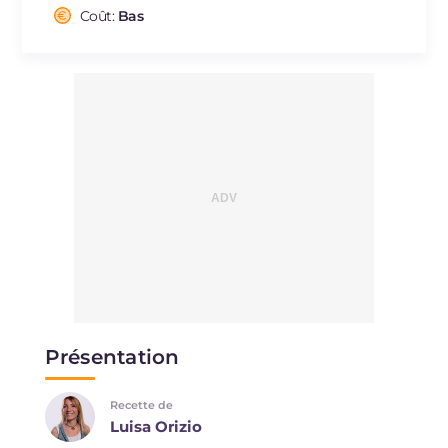
Cholestérol
Coût:
Bas
mg
91
Sodium
mg
645
Présentation
Recette de
Luisa Orizio