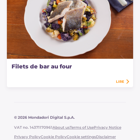
Filets de bar au four
LIRE
© 2026 Mondadori Digital S.p.A.
VAT no. 14371170961
About us
Terms of Use
Privacy Notice
Privacy Policy
Cookie Policy
Cookie settings
Disclaimer