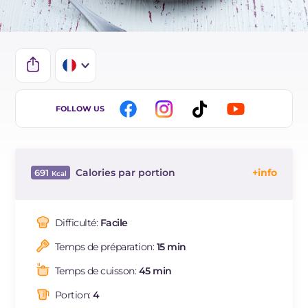
IT
FOLLOW US
EN
ES
Calories par portion
691
BR
Énergie
Kcal
691
DE
Glucides
g
79.5
Difficulté:
Facile
Dont sucres
g
14.1
Temps de préparation:
15 min
Protéine
g
29
Graisses
g
28.5
Temps de cuisson:
45 min
dont acides gras saturés
g
15.13
Portion:
4
Fibre
g
7.36