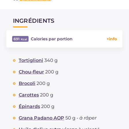
INGRÉDIENTS
Calories par portion
691
Énergie
Kcal
691
Glucides
g
79.5
Tortiglioni
340 g
Dont sucres
g
14.1
Protéine
g
29
Chou-fleur
200 g
Graisses
g
28.5
Brocoli
200 g
dont acides gras saturés
g
15.13
Fibre
g
7.36
Carottes
200 g
Cholestérol
mg
91
Épinards
200 g
Sodium
mg
645
Grana Padano AOP
50 g -
à râper