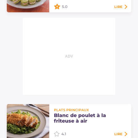
5.0
LIRE
Les biscuits aux épinards avec
crème au saumon sont des mini-
pâtisseries salées, parfaites pour
être servies lors de l'apéritif !
PLATS PRINCIPAUX
Blanc de poulet à la
friteuse à air
4.1
LIRE