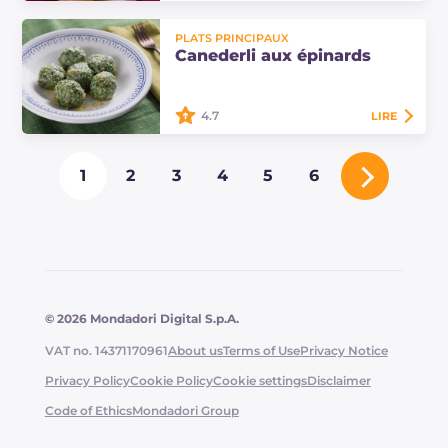
Les calzoni de pommes de terre
PLATS PRINCIPAUX
sont des amuse-gueules savoureux,
Canederli aux épinards
à déguster en apéritif, inspirés des
traditionnels calzoni frits farcis.…
4.7
LIRE
Les canederli aux épinards sont une
1
2
3
4
5
6
variante végétarienne des
classiques canederli tyroliens. Au
lieu du bouillon, ils sont servis avec
du…
© 2026 Mondadori Digital S.p.A.
VAT no. 14371170961
About us
Terms of Use
Privacy Notice
Privacy Policy
Cookie Policy
Cookie settings
Disclaimer
Code of Ethics
Mondadori Group