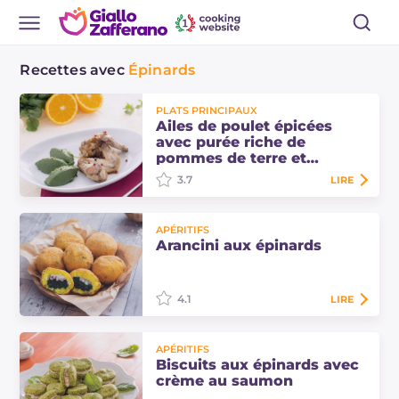
Recettes avec
Épinards
PLATS PRINCIPAUX
Ailes de poulet épicées
avec purée riche de
pommes de terre et
épinards
3.7
LIRE
Les ailes de poulet épicées avec
APÉRITIFS
purée riche de pommes de terre et
Arancini aux épinards
épinards est un plat principal
savoureux, obtenu en marinant le
poulet avec…
4.1
LIRE
Les arancini aux épinards sont une
APÉRITIFS
succulente variante du classique
Biscuits aux épinards avec
street food sicilien, enrichie avec du
crème au saumon
caciocavallo et du jambon cuit !