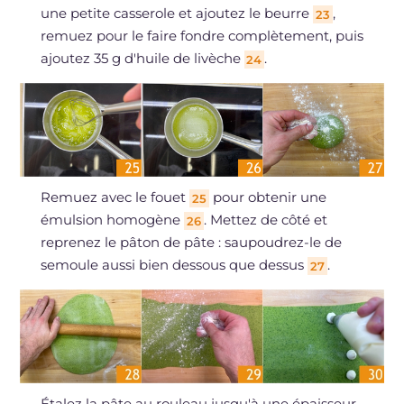
une petite casserole et ajoutez le beurre
,
23
remuez pour le faire fondre complètement, puis
ajoutez 35 g d'huile de livèche
.
24
Remuez avec le fouet
pour obtenir une
25
émulsion homogène
. Mettez de côté et
26
reprenez le pâton de pâte : saupoudrez-le de
semoule aussi bien dessous que dessus
.
27
Étalez la pâte au rouleau jusqu'à une épaisseur