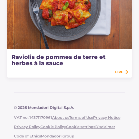
Raviolis de pommes de terre et
herbes à la sauce
LIRE
© 2026 Mondadori Digital S.p.A.
VAT no. 14371170961
About us
Terms of Use
Privacy Notice
Privacy Policy
Cookie Policy
Cookie settings
Disclaimer
Code of Ethics
Mondadori Group