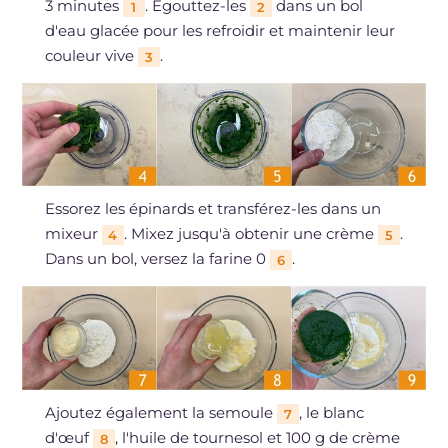
3 minutes
. Égouttez-les
dans un bol
1
2
d'eau glacée pour les refroidir et maintenir leur
couleur vive
.
3
Essorez les épinards et transférez-les dans un
mixeur
. Mixez jusqu'à obtenir une crème
.
4
5
Dans un bol, versez la farine 0
.
6
Ajoutez également la semoule
, le blanc
7
d'œuf
, l'huile de tournesol et 100 g de crème
8