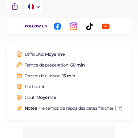
IT
FOLLOW US
EN
DE
Difficulté:
Moyenne
ES
Temps de préparation:
60 min
BR
Temps de cuisson:
15 min
NL
Portion:
4
Coût:
Moyenne
Notes
+ le temps de repos des pâtes fraîches (1 h)