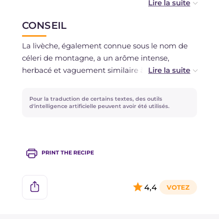
Vous pouvez congeler les boutons crus de cette
CONSEIL
façon : placez-les sur un plateau et faites-les
durcir au congélateur, puis transférez-les dans
La livèche, également connue sous le nom de
des sacs de congélation.
céleri de montagne, a un arôme intense,
herbacé et vaguement similaire à celui du céleri
et du persil, avec des notes légèrement épicées.
Si vous ne la trouvez pas fraîche, vous pouvez la
Pour la traduction de certains textes, des outils
remplacer par un mélange d'herbes au profil
d'intelligence artificielle peuvent avoir été utilisés.
aromatique similaire.
PRINT THE RECIPE
4,4