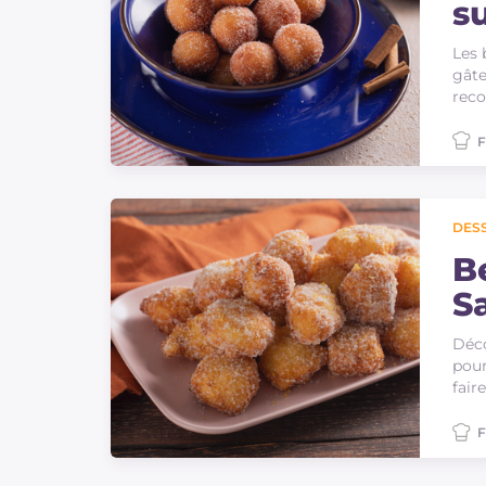
s
Les 
gâte
reco
F
DES
Be
S
Déco
pour
fair
F