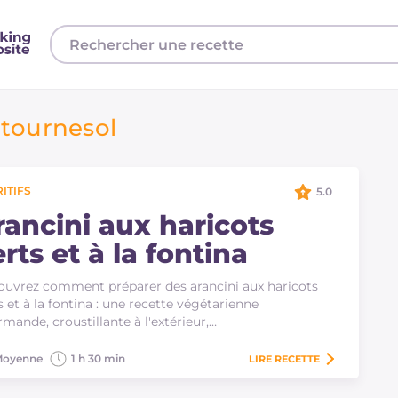
 tournesol
ITIFS
5.0
rancini aux haricots
rts et à la fontina
uvrez comment préparer des arancini aux haricots
s et à la fontina : une recette végétarienne
mande, croustillante à l'extérieur,…
oyenne
1 h 30 min
LIRE
RECETTE