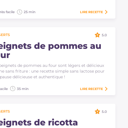
rès facile
25 min
LIRE
RECETTE
SERTS
5.0
eignets de pommes au
our
beignets de pommes au four sont légers et délicieux
 sans friture : une recette simple sans lactose pour
pause délicieuse et authentique !
acile
35 min
LIRE
RECETTE
SERTS
5.0
eignets de ricotta