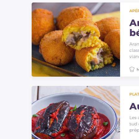
Sauces
APÉR
Dernieres recettes
A
b
IT Website
Aran
clas
vian
M
Facebook
Instagram
TikTok
YouTube
PLAT
A
Les 
sud 
prép