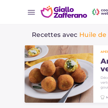
Home
Recettes avec
Huile de
Toutes les recettes
Aperitifs
Salades
APÉR
Plats principaux
A
ve
Boissons et rafraîchissements
Desserts
Déco
vert
Accompagnement
gour
Pizzas et focaccia
M
Gateaux et patisserie