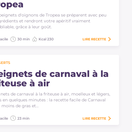
ropea
beignets d'oignons de Tropea se préparent avec peu
grédients et rendront votre apéritif vraiment
bliable, grâce à leur goût.
acile
30 min
Kcal 230
LIRE
RECETTE
SERTS
eignets de carnaval à la
iteuse à air
nets de carnaval à la friteuse à air, moelleux et légers,
s en quelques minutes : la recette facile de Carnaval
 moins de gras et…
acile
23 min
LIRE
RECETTE