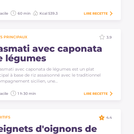
acile
60 min
Kcal 539.3
LIRE
RECETTE
S PRINCIPAUX
3.9
asmati avec caponata
e légumes
asmati avec caponata de légumes est un plat
cipal à base de riz assaisonné avec le traditionnel
mpagnement sicilien, une…
acile
1 h 30 min
LIRE
RECETTE
ITIFS
4.4
eignets d'oignons de