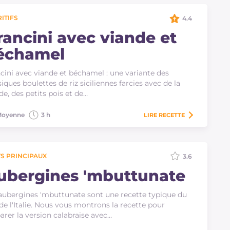
ITIFS
4.4
rancini avec viande et
échamel
cini avec viande et béchamel : une variante des
siques boulettes de riz siciliennes farcies avec de la
de, des petits pois et de…
oyenne
3 h
LIRE
RECETTE
S PRINCIPAUX
3.6
ubergines 'mbuttunate
aubergines 'mbuttunate sont une recette typique du
de l'Italie. Nous vous montrons la recette pour
arer la version calabraise avec…