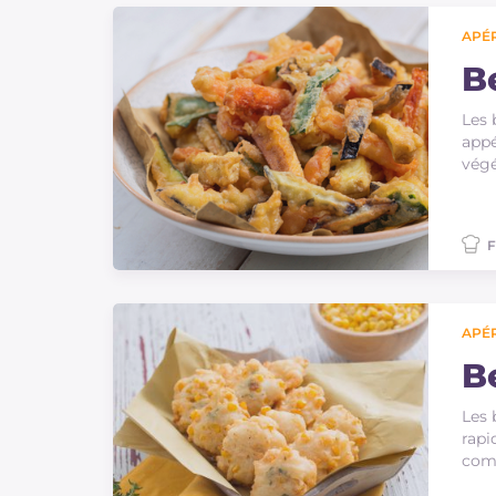
APÉR
B
Les 
appé
végé
F
APÉR
B
Les 
rapi
comm