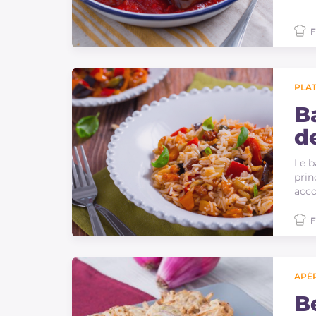
F
PLAT
B
d
Le b
prin
acco
F
APÉR
B