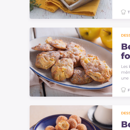
T
DES
B
f
Les 
même
une 
F
DES
B