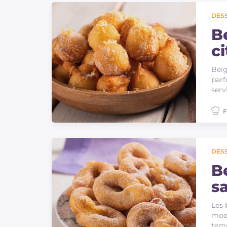
DES
B
c
Beig
parf
serv
F
DES
B
s
Les 
moel
temp