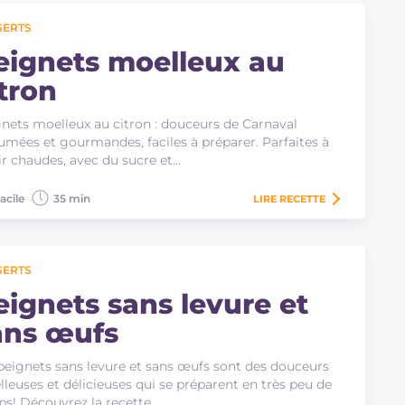
SERTS
eignets moelleux au
itron
nets moelleux au citron : douceurs de Carnaval
umées et gourmandes, faciles à préparer. Parfaites à
ir chaudes, avec du sucre et…
acile
35 min
LIRE
RECETTE
SERTS
eignets sans levure et
ans œufs
beignets sans levure et sans œufs sont des douceurs
leuses et délicieuses qui se préparent en très peu de
s! Découvrez la recette…