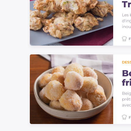
T
Les 
d'in
inou
F
DES
B
fr
Beig
prêt
avec
F