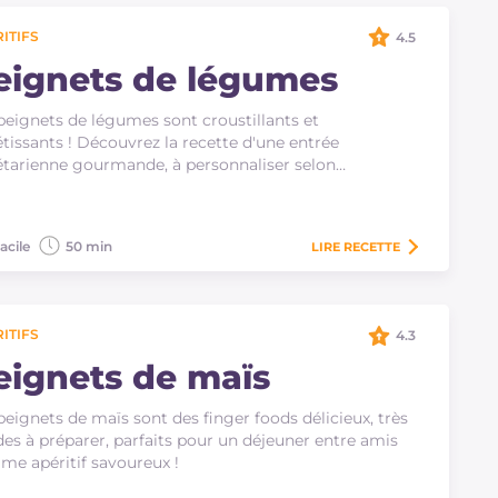
ITIFS
4.5
eignets de légumes
beignets de légumes sont croustillants et
tissants ! Découvrez la recette d'une entrée
tarienne gourmande, à personnaliser selon…
acile
50 min
LIRE
RECETTE
ITIFS
4.3
eignets de maïs
beignets de maïs sont des finger foods délicieux, très
des à préparer, parfaits pour un déjeuner entre amis
e apéritif savoureux !