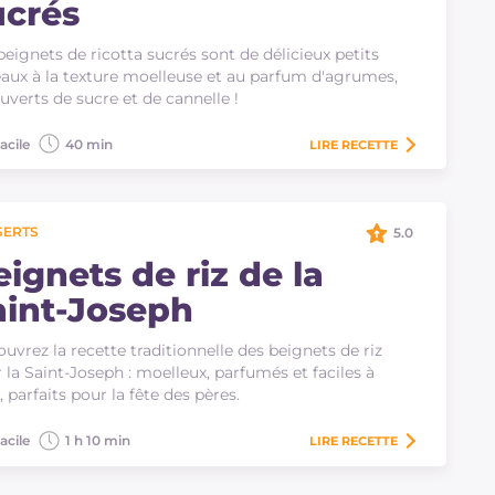
ucrés
beignets de ricotta sucrés sont de délicieux petits
aux à la texture moelleuse et au parfum d'agrumes,
uverts de sucre et de cannelle !
acile
40 min
LIRE
RECETTE
SERTS
5.0
ignets de riz de la
aint-Joseph
uvrez la recette traditionnelle des beignets de riz
 la Saint-Joseph : moelleux, parfumés et faciles à
e, parfaits pour la fête des pères.
acile
1 h 10 min
LIRE
RECETTE