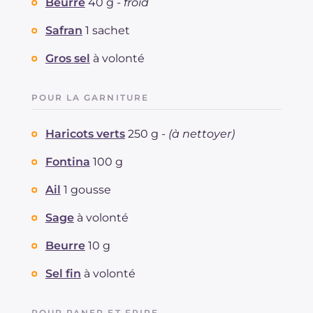
Beurre
40 g -
froid
Safran
1 sachet
Gros sel
à volonté
POUR LA GARNITURE
Haricots verts
250 g -
(à nettoyer)
Fontina
100 g
Ail
1 gousse
Sage
à volonté
Beurre
10 g
Sel fin
à volonté
POUR PANER ET FRIRE