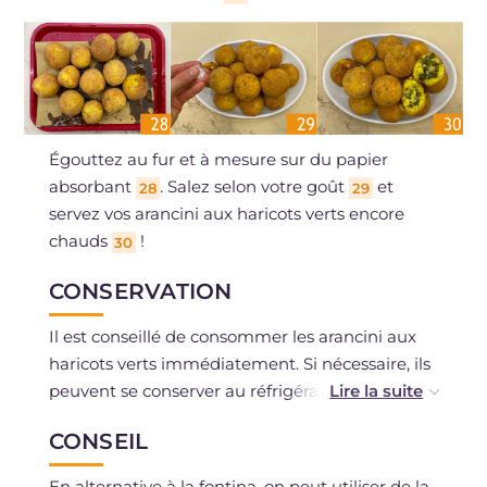
Égouttez au fur et à mesure sur du papier
absorbant
. Salez selon votre goût
et
28
29
servez vos arancini aux haricots verts encore
chauds
!
30
CONSERVATION
Il est conseillé de consommer les arancini aux
haricots verts immédiatement. Si nécessaire, ils
peuvent se conserver au réfrigérateur pendant
2 jours et être réchauffés ensuite au four.
CONSEIL
Ils peuvent être congelés crus avec la panure
En alternative à la fontina, on peut utiliser de la