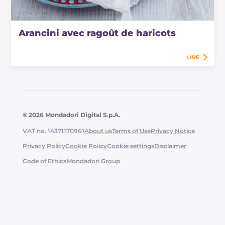
Arancini avec ragoût de haricots
LIRE
© 2026 Mondadori Digital S.p.A.
VAT no. 14371170961
About us
Terms of Use
Privacy Notice
Privacy Policy
Cookie Policy
Cookie settings
Disclaimer
Code of Ethics
Mondadori Group