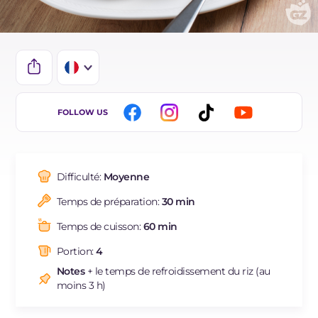
IT
FOLLOW US
EN
DE
Difficulté:
Moyenne
ES
Temps de préparation:
30 min
NL
Temps de cuisson:
60 min
BR
Portion:
4
Notes
+ le temps de refroidissement du riz (au
moins 3 h)