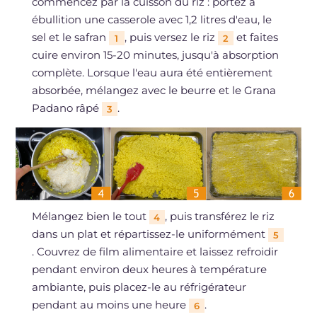
commencez par la cuisson du riz : portez à
ébullition une casserole avec 1,2 litres d'eau, le
sel et le safran
, puis versez le riz
et faites
1
2
cuire environ 15-20 minutes, jusqu'à absorption
complète. Lorsque l'eau aura été entièrement
absorbée, mélangez avec le beurre et le Grana
Padano râpé
.
3
Mélangez bien le tout
, puis transférez le riz
4
dans un plat et répartissez-le uniformément
5
. Couvrez de film alimentaire et laissez refroidir
pendant environ deux heures à température
ambiante, puis placez-le au réfrigérateur
pendant au moins une heure
.
6