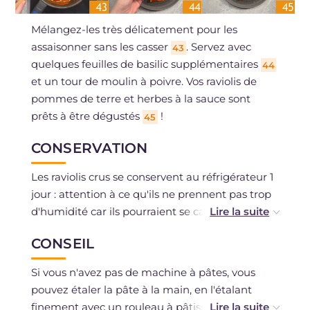
Mélangez-les très délicatement pour les
assaisonner sans les casser
. Servez avec
43
quelques feuilles de basilic supplémentaires
44
et un tour de moulin à poivre. Vos raviolis de
pommes de terre et herbes à la sauce sont
prêts à être dégustés
!
45
CONSERVATION
Les raviolis crus se conservent au réfrigérateur 1
jour : attention à ce qu'ils ne prennent pas trop
d'humidité car ils pourraient se casser. Ils
peuvent être congelés crus. La sauce peut
CONSEIL
également être congelée ou conservée au
réfrigérateur 2 jours. La farce peut être préparée
Si vous n'avez pas de machine à pâtes, vous
la veille et conservée au réfrigérateur.
pouvez étaler la pâte à la main, en l'étalant
finement avec un rouleau à pâtisserie.