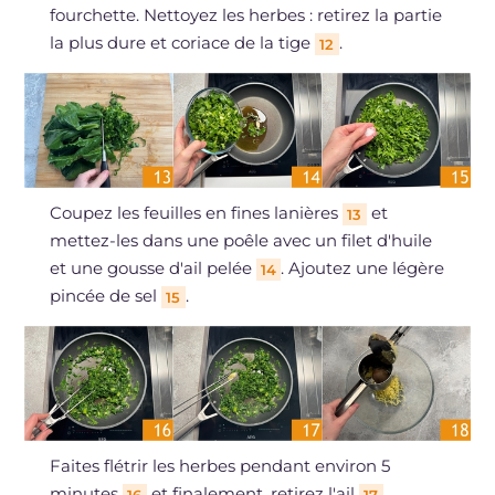
fourchette. Nettoyez les herbes : retirez la partie
la plus dure et coriace de la tige
.
12
Coupez les feuilles en fines lanières
et
13
mettez-les dans une poêle avec un filet d'huile
et une gousse d'ail pelée
. Ajoutez une légère
14
pincée de sel
.
15
Faites flétrir les herbes pendant environ 5
minutes
et finalement, retirez l'ail
.
16
17