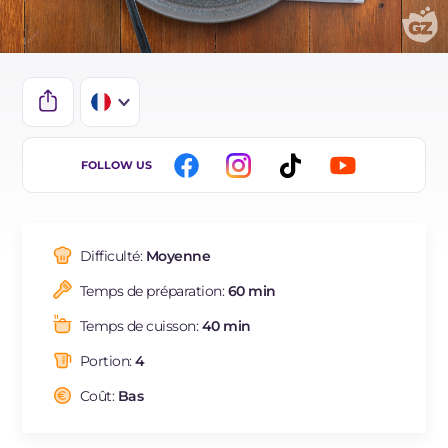
IT
FOLLOW US
EN
DE
Difficulté:
Moyenne
ES
Temps de préparation:
60 min
BR
Temps de cuisson:
40 min
NL
Portion:
4
Coût:
Bas