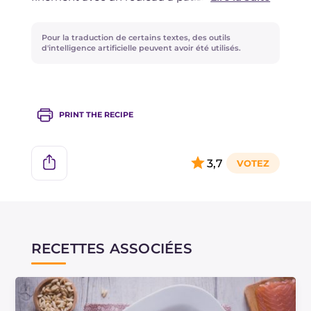
En alternative à la sauce, vous pouvez
Pour la traduction de certains textes, des outils
assaisonner vos raviolis de pommes de terre et
d'intelligence artificielle peuvent avoir été utilisés.
herbes avec un pesto de noix.
PRINT THE RECIPE
3,7
RECETTES ASSOCIÉES