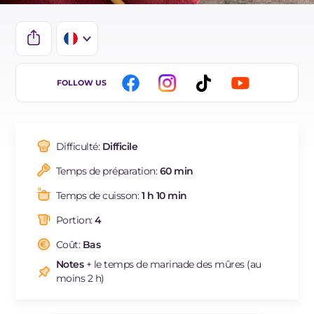
IT
FOLLOW US
EN
DE
Difficulté:
Difficile
ES
Temps de préparation:
60 min
BR
Temps de cuisson:
1 h 10 min
NL
Portion:
4
Coût:
Bas
Notes
+ le temps de marinade des mûres (au
moins 2 h)