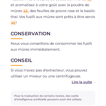
et aromatisez à votre goût avec la poudre de
mûres
, des feuilles de poivre rose et le basilic
44
thaï. Vos fusilli aux mûres sont prêts à être servis
!
45
CONSERVATION
Nous vous conseillons de consommer les fusilli
aux mûres immédiatement.
CONSEIL
Si vous n'avez pas d'extracteur, vous pouvez
utiliser un mixeur ou une centrifugeuse.
La poudre de mûres se réalise en séchant au
four à 60°C pendant 4/5 heures les résidus de
Pour la traduction de certains textes, des outils
l'extracteur avant de les mixer, vous pouvez
d'intelligence artificielle peuvent avoir été utilisés.
aussi l'omettre.