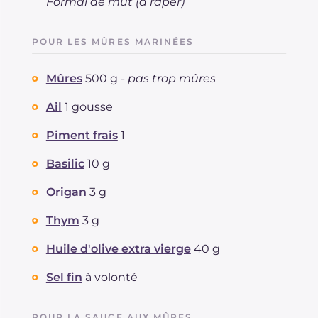
Formai de mut (à râper)
POUR LES MÛRES MARINÉES
Mûres
500 g -
pas trop mûres
Ail
1 gousse
Piment frais
1
Basilic
10 g
Origan
3 g
Thym
3 g
Huile d'olive extra vierge
40 g
Sel fin
à volonté
POUR LA SAUCE AUX MÛRES