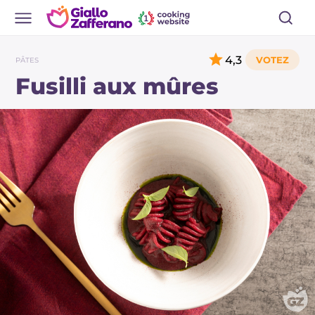
4,3
PÂTES
Fusilli aux mûres