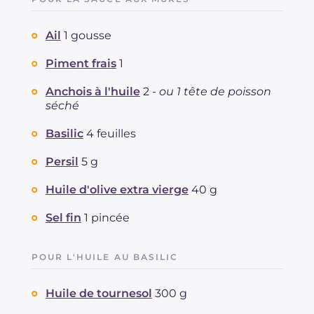
Ail
1 gousse
Piment frais
1
Anchois à l'huile
2 -
ou 1 tête de poisson
séché
Basilic
4 feuilles
Persil
5 g
Huile d'olive extra vierge
40 g
Sel fin
1 pincée
POUR L'HUILE AU BASILIC
Huile de tournesol
300 g