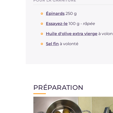
POUR LA GARNITURE
Épinards
250 g
Essayez-le
100 g -
râpée
Huile d'olive extra vierge
à volon
Sel fin
à volonté
PRÉPARATION