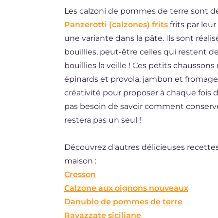
Les calzoni de pommes de terre sont de
BR
Panzerotti (calzones) frits
frits par leu
DE
une variante dans la pâte. Ils sont réa
ES
bouillies, peut-être celles qui restent 
bouillies la veille ! Ces petits chausson
NL
épinards et provola, jambon et fromage !
créativité pour proposer à chaque fois d
pas besoin de savoir comment conserver 
restera pas un seul !
Découvrez d'autres délicieuses recettes 
maison :
Cresson
Calzone aux oignons nouveaux
Danubio de pommes de terre
Ravazzate siciliane