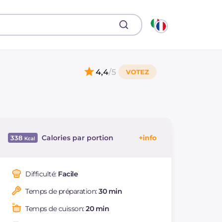
4,4
/5
Calories par portion
338
Énergie
Kcal
338
Glucides
g
35.9
Difficulté:
Facile
Dont sucres
g
1.1
Temps de préparation:
30 min
Protéine
g
14.7
Graisses
g
15.1
Temps de cuisson:
20 min
dont acides gras
g
6.16