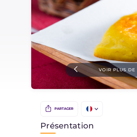
Sauces
Dernieres recettes
IT Website
VOIR PLUS DE
Facebook
Instagram
TikTok
YouTube
PARTAGER
IT
Présentation
EN