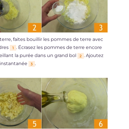
erre, faites bouillir les pommes de terre avec
ndres
. Écrasez les pommes de terre encore
1
illant la purée dans un grand bol
. Ajoutez
2
e instantanée
.
3