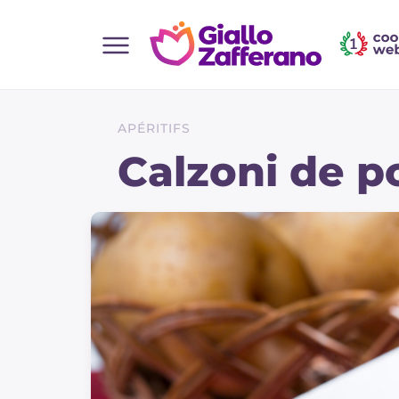
Home
Toutes les recettes
APÉRITIFS
Aperitifs
Calzoni de 
Salades
Plats principaux
Boissons et rafraîchissements
Desserts
Accompagnement
Pizzas et focaccia
Gateaux et patisserie