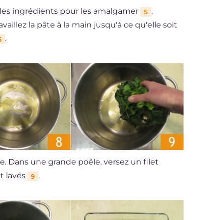
z les ingrédients pour les amalgamer
.
5
availlez la pâte à la main jusqu'à ce qu'elle soit
.
6
te. Dans une grande poêle, versez un filet
t lavés
.
9