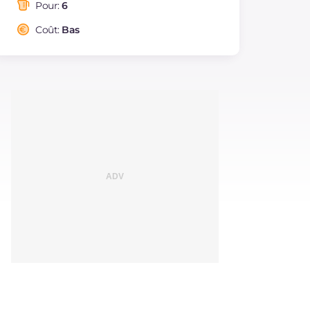
saturés
Pour:
6
Fibre
g
2.3
Coût:
Bas
Cholestérol
mg
67
Sodium
mg
585