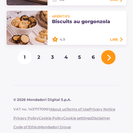
Les biscuits à la paprika sont de
APÉRITIFS
délicieux petits morceaux
Biscuits au gorgonzola
aromatisés avec la célèbre épice
turque. Ils sont parfaits pour être
servis lors…
4.9
LIRE
Les biscuits au gorgonzola sont de
1
2
3
4
5
6
délicieux sablés salés au goût
prononcé, idéaux comme apéritif,
préparés avec de la pâte sablée,
du…
© 2026 Mondadori Digital S.p.A.
VAT no. 14371170961
About us
Terms of Use
Privacy Notice
Privacy Policy
Cookie Policy
Cookie settings
Disclaimer
Code of Ethics
Mondadori Group