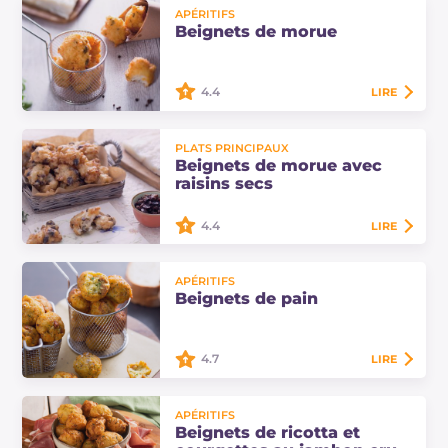
Les beignets de maïs sont des
APÉRITIFS
finger foods délicieux, très rapides à
Beignets de morue
préparer, parfaits pour un déjeuner
entre amis comme apéritif
savoureux !
4.4
LIRE
Les beignets de morue sont de
PLATS PRINCIPAUX
délicieux morceaux de poisson frits,
Beignets de morue avec
parfaits à servir en entrée ou pour
raisins secs
enrichir les tables de Noël.
4.4
LIRE
Les beignets de morue avec raisins
APÉRITIFS
secs sont des pépites frites très
Beignets de pain
bonnes et savoureuses : excellente
l'association sucré-salé que les…
4.7
LIRE
Les beignets de pain sont une
APÉRITIFS
manière d'utiliser le pain rassis. Une
Beignets de ricotta et
délicieuse recette anti-gaspillage,