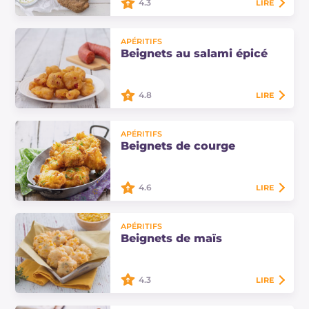
4.3
LIRE
Le bannock est le pain traditionnel
APÉRITIFS
des peuples indigènes d'Amérique
Beignets au salami épicé
du Nord : essayez notre version avec
de la farine complète, rustique et…
4.8
LIRE
Les beignets au salami épicé sont
APÉRITIFS
une entrée délicieuse... des
Beignets de courge
bouchées croustillantes et
savoureuses, parfaites pour vos
buffets en compagnie !
4.6
LIRE
Les beignets de courge sont très
APÉRITIFS
faciles à préparer : courge crue
Beignets de maïs
râpée pour une simple recette
végane au résultat croustillant à
l'extérieur…
4.3
LIRE