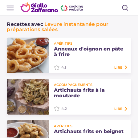
Recettes avec
Levure instantanée pour
préparations salées
APÉRITIFS
Anneaux d'oignon en pâte
à frire
4.1
LIRE
Les anneaux d'oignon en pâte à
ACCOMPAGNEMENTS
frire sont préparés en plongeant les
Artichauts frits à la
anneaux d'oignon dans une pâte
moutarde
assez épaisse, puis frits dans de
l'huile végétale.
4.2
LIRE
Les artichauts frits à la moutarde
APÉRITIFS
sont un accompagnement
Artichauts frits en beignet
savoureux, simple et rapide : des