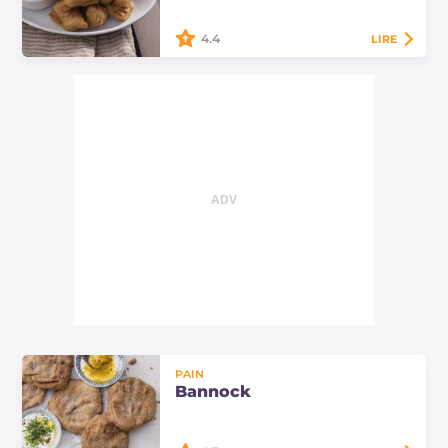
cœurs d'artichauts plongés dans
une pâte à la moutarde.
4.4
LIRE
Les artichauts frits en beignet sont
croustillants et dorés, parfaits à
servir comme entrée avec une
délicieuse petite sauce ! Découvrez
les…
PAIN
Bannock