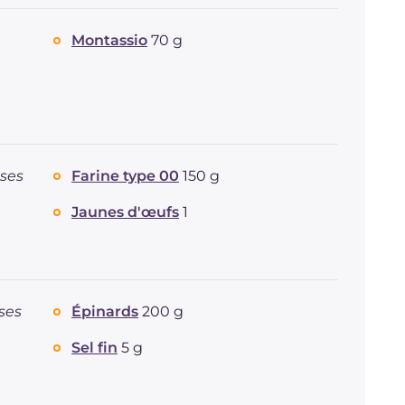
Montassio
70 g
uses
Farine type 00
150 g
Jaunes d'œufs
1
ses
Épinards
200 g
Sel fin
5 g