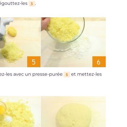
 égouttez-les
.
3
sez-les avec un presse-purée
et mettez-les
5