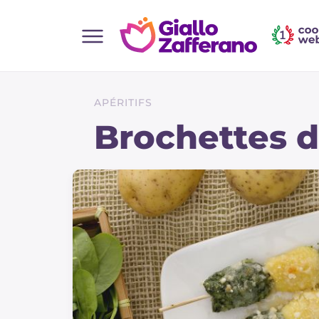
Home
Toutes les recettes
APÉRITIFS
Aperitifs
Brochettes d
Salades
Plats principaux
Boissons et rafraîchissements
Desserts
Accompagnement
Pizzas et focaccia
Gateaux et patisserie