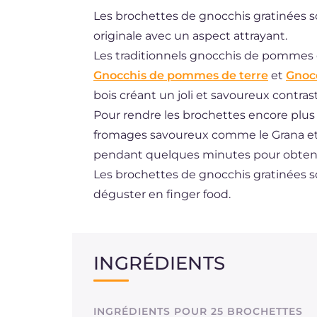
Les brochettes de gnocchis gratinées 
DE
originale avec un aspect attrayant.
ES
Les traditionnels gnocchis de pommes d
BR
Gnocchis de pommes de terre
et
Gnocc
bois créant un joli et savoureux contras
NL
Pour rendre les brochettes encore plus a
fromages savoureux comme le Grana et l
pendant quelques minutes pour obtenir 
Les brochettes de gnocchis gratinées sont
déguster en finger food.
INGRÉDIENTS
INGRÉDIENTS POUR 25 BROCHETTES