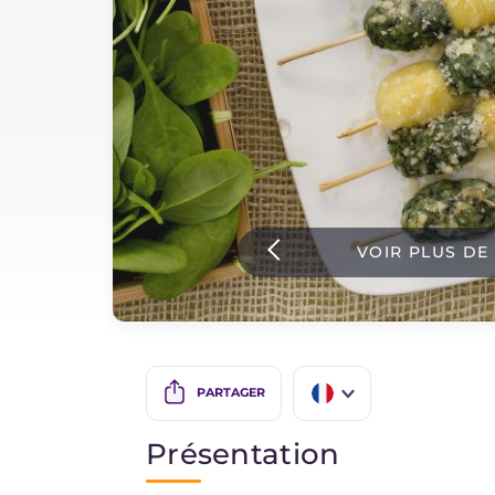
Sauces
Dernieres recettes
IT Website
VOIR PLUS DE
Facebook
Instagram
TikTok
YouTube
PARTAGER
IT
Présentation
EN