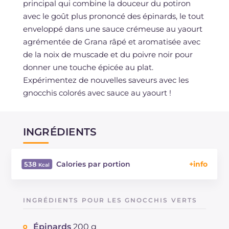
principal qui combine la douceur du potiron
avec le goût plus prononcé des épinards, le tout
enveloppé dans une sauce crémeuse au yaourt
agrémentée de Grana râpé et aromatisée avec
de la noix de muscade et du poivre noir pour
donner une touche épicée au plat.
Expérimentez de nouvelles saveurs avec les
gnocchis colorés avec sauce au yaourt !
INGRÉDIENTS
Calories par portion
538
Énergie
Kcal
538
Glucides
g
71
INGRÉDIENTS POUR LES GNOCCHIS VERTS
Dont sucres
g
5.8
Protéine
g
24.1
Épinards
200 g