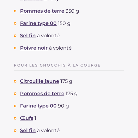
Graisses
g
17.5
dont acides gras saturés
Pommes de terre
350 g
g
8.76
Fibre
g
4.35
Farine type 00
150 g
Cholestérol
mg
81
Sodium
mg
731
Sel fin
à volonté
Poivre noir
à volonté
POUR LES GNOCCHIS À LA COURGE
Citrouille jaune
175 g
Pommes de terre
175 g
Farine type 00
90 g
Œufs
1
Sel fin
à volonté