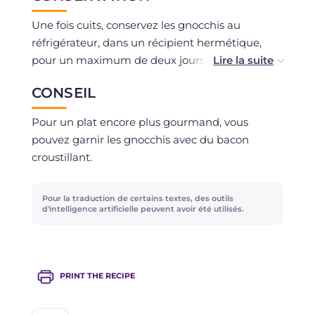
Une fois cuits, conservez les gnocchis au
réfrigérateur, dans un récipient hermétique,
pour un maximum de deux jours. Vous pouvez
les préparer à l'avance et les congeler en les
CONSEIL
plaçant au congélateur avant de les cuire :
disposez-les sur un plateau puis, une fois
Pour un plat encore plus gourmand, vous
congelés, transférez-les dans des sachets
pouvez garnir les gnocchis avec du bacon
alimentaires appropriés. De cette façon, vous
croustillant.
éviterez que les gnocchis ne « collent » entre
eux.
Pour la traduction de certains textes, des outils
d'intelligence artificielle peuvent avoir été utilisés.
PRINT THE RECIPE