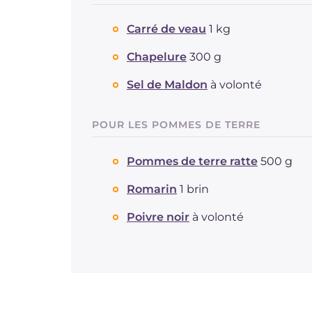
Carré de veau
1 kg
Chapelure
300 g
Sel de Maldon
à volonté
POUR LES POMMES DE TERRE
Pommes de terre ratte
500 g
Romarin
1 brin
Poivre noir
à volonté