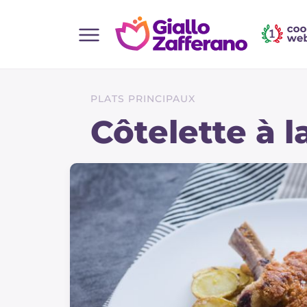
Home
Toutes les recettes
PLATS PRINCIPAUX
Aperitifs
Côtelette à l
Salades
Plats principaux
Boissons et rafraîchissements
Desserts
Accompagnement
Pizzas et focaccia
Gateaux et patisserie