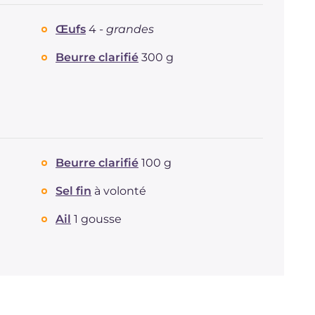
Dont sucres
g
4.2
Œufs
4 -
grandes
Protéine
g
60
Graisses
g
92.8
Beurre clarifié
300 g
dont acides gras saturés
g
51.97
Fibre
g
4.5
Cholestérol
mg
594
Sodium
mg
1035
Beurre clarifié
100 g
Sel fin
à volonté
Ail
1 gousse