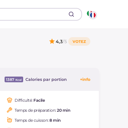
4,3
/5
Calories par portion
1387
Énergie
Kcal
1387
Glucides
g
78
Difficulté:
Facile
Dont sucres
g
4.2
Temps de préparation:
20 min
Protéine
g
60
Graisses
g
92.8
Temps de cuisson:
8 min
dont acides gras
g
51.97