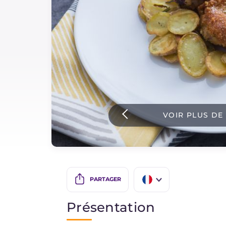
Sauces
Dernieres recettes
IT Website
VOIR PLUS DE
Facebook
Instagram
TikTok
YouTube
PARTAGER
IT
Présentation
EN