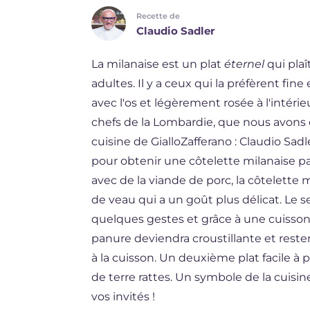
Recette de
ES
Claudio Sadler
BR
La milanaise est un plat
éternel
qui plaî
DE
adultes. Il y a ceux qui la préfèrent fine
NL
avec l'os et légèrement rosée à l'intérie
chefs de la Lombardie, que nous avons e
cuisine de GialloZafferano : Claudio Sadl
pour obtenir une côtelette milanaise par
avec de la viande de porc, la côtelette 
de veau qui a un goût plus délicat. Le s
quelques gestes et grâce à une cuiss
panure deviendra croustillante et reste
à la cuisson. Un deuxième plat facile
de terre rattes. Un symbole de la cuisin
vos invités !