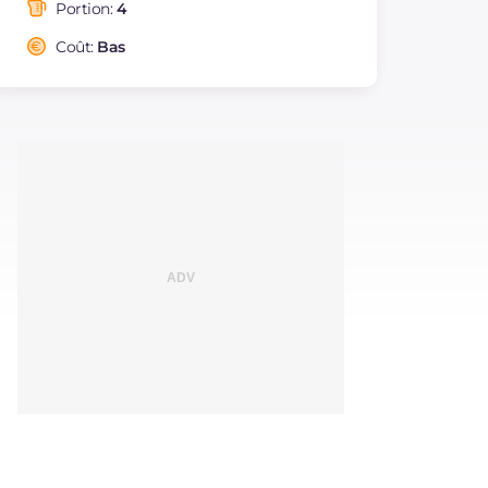
saturés
Portion:
4
Fibre
g
4.5
Coût:
Bas
Cholestérol
mg
594
Sodium
mg
1035