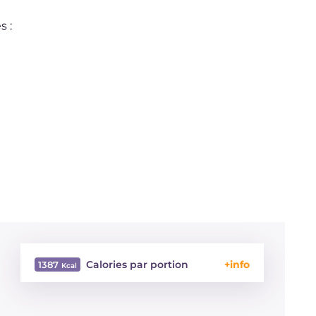
s :
Calories par portion
1387
Énergie
Kcal
1387
Glucides
g
78