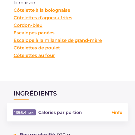
la maison :
Côtelette à la bolognaise
Côtelettes d'agneau frites
Cordon-bleu
Escalopes panées
Escalope à la milanaise de grand-mère
Côtelettes de poulet
Côtelettes au four
INGRÉDIENTS
Calories par portion
1395.4
Énergie
Kcal
1395.4
Glucides
g
56
Beurre clarifié
500 g