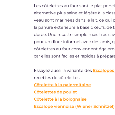
Les côtelettes au four sont le plat prin
DE
alternative plus saine et légère à la cla
ES
veau sont marinées dans le lait, ce qui 
BR
la panure extérieure à base d'œufs, de f
dorée. Une recette simple mais très sa
NL
pour un dîner informel avec des amis, qu'
côtelettes au four conviennent égaleme
car elles sont faciles et rapides à prépare
Essayez aussi la variante des
Escalopes 
recettes de côtelettes :
Côtelette à la palermitaine
Côtelettes de poulet
Côtelette à la bolognaise
Escalope viennoise (Wiener Schnitzel)