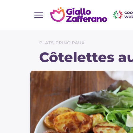
Home
Toutes les recettes
PLATS PRINCIPAUX
Aperitifs
Côtelettes a
Salades
Plats principaux
Boissons et rafraîchissements
Desserts
Accompagnement
Pizzas et focaccia
Gateaux et patisserie