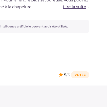
rin. Pour la rendre plus savoureuse, vous pouvez
é à la chapelure !
du lait végétal.
ntelligence artificielle peuvent avoir été utilisés.
 vous pouvez préparer de délicieuses boulettes
pâte !
5
/5