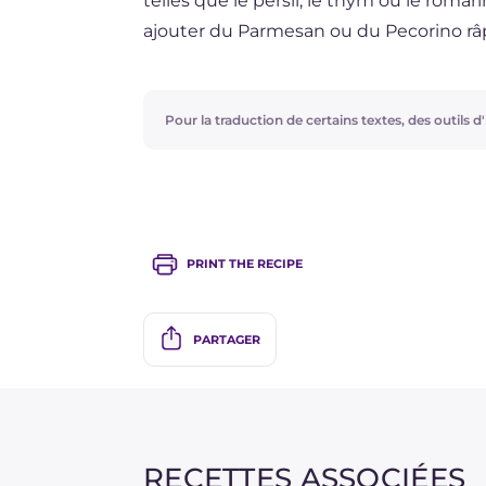
telles que le persil, le thym ou le roma
ajouter du Parmesan ou du Pecorino râp
Le lait de vache peut être remplacé par 
Pour la traduction de certains textes, des outils d'i
Avec les œufs et la chapelure restants,
en ajoutant du Parmesan généreux à la 
PRINT THE RECIPE
PARTAGER
RECETTES ASSOCIÉES