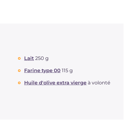
Lait
250 g
Farine type 00
115 g
Huile d'olive extra vierge
à volonté