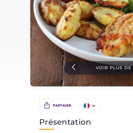
Sauces
Dernieres recettes
IT Website
VOIR PLUS DE
Facebook
Instagram
TikTok
YouTube
PARTAGER
IT
Présentation
EN