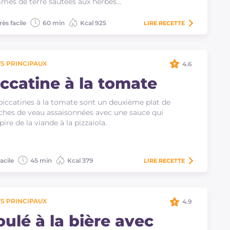
es de terre sautées aux herbes…
rès facile
60 min
Kcal 925
LIRE
RECETTE
S PRINCIPAUX
4.6
iccatine à la tomate
piccatines à la tomate sont un deuxième plat de
ches de veau assaisonnées avec une sauce qui
spire de la viande à la pizzaiola.
acile
45 min
Kcal 379
LIRE
RECETTE
S PRINCIPAUX
4.9
oulé à la bière avec