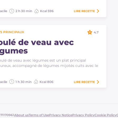
acile
2 h 30 min
Kcal 596
LIRE
RECETTE
S PRINCIPAUX
4.7
oulé de veau avec
égumes
oulé de veau avec légumes est un plat principal
ureux, accompagné de légumes mijotés cuits avec le
acile
1 h 30 min
Kcal 806
LIRE
RECETTE
371170961
About us
Terms of Use
Privacy Notice
Privacy Policy
Cookie Policy