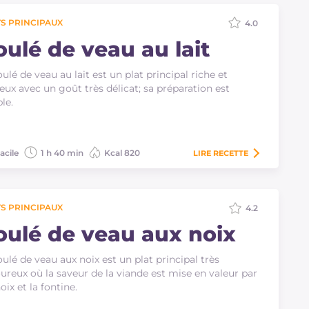
S PRINCIPAUX
4.0
oulé de veau au lait
oulé de veau au lait est un plat principal riche et
eux avec un goût très délicat; sa préparation est
le.
acile
1 h 40 min
Kcal 820
LIRE
RECETTE
S PRINCIPAUX
4.2
oulé de veau aux noix
oulé de veau aux noix est un plat principal très
ureux où la saveur de la viande est mise en valeur par
noix et la fontine.