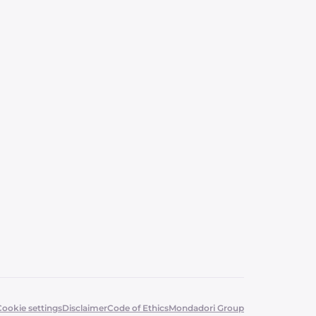
Cookie settings
Disclaimer
Code of Ethics
Mondadori Group