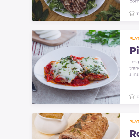
pomm
T
PLAT
P
Les 
tran
s'in
F
PLAT
R