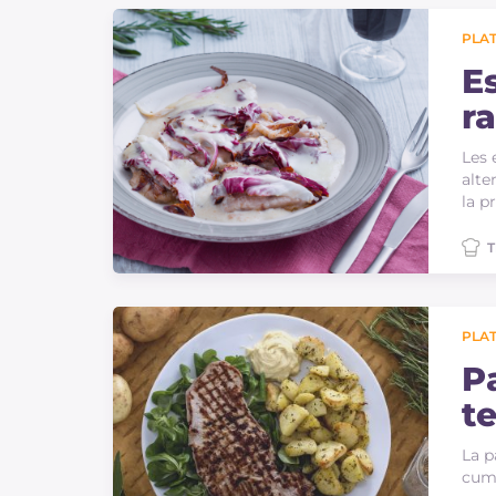
Sauces
PLAT
Dernieres recettes
E
r
IT Website
Les 
alte
la p
T
Facebook
Instagram
TikTok
YouTube
PLAT
P
t
c
La p
cumi