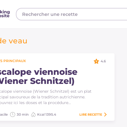
de veau
S PRINCIPAUX
4.6
scalope viennoise
Wiener Schnitzel)
calope viennoise (Wiener Schnitzel) est un plat
cipal savoureux de la tradition autrichienne.
uvrez ici les doses et la procédure…
acile
30 min
Kcal 1395.4
LIRE
RECETTE