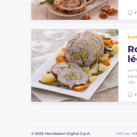
F
PLAT
R
l
Le r
savo
rôti.
F
© 2026 Mondadori Digital S.p.A.
VAT no. 14