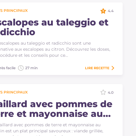
S PRINCIPAUX
4.4
scalopes au taleggio et
adicchio
escalopes au taleggio et radicchio sont une
rnative aux escalopes au citron. Découvrez les doses,
rocédure et les conseils pour ce…
rès facile
27 min
LIRE
RECETTE
S PRINCIPAUX
4.0
aillard avec pommes de
erre et mayonnaise au
umin
aillard avec pommes de terre et mayonnaise au
n est un plat principal savoureux : viande grillée,