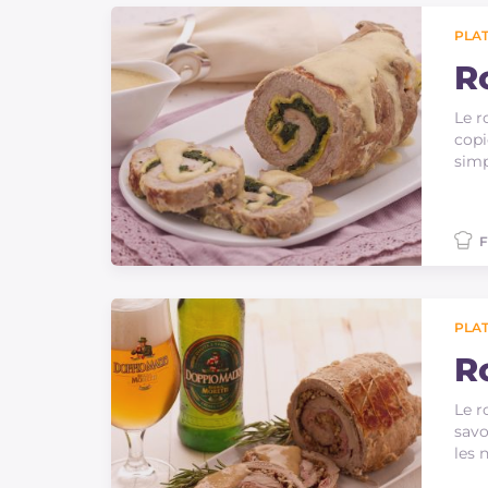
PLAT
R
Le r
copi
simp
F
PLAT
R
Le r
savo
les 