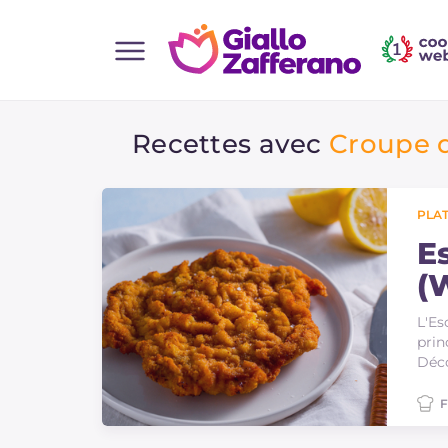
Home
Recettes avec
Croupe 
Toutes les recettes
Aperitifs
Salades
PLAT
Plats principaux
E
(
Boissons et rafraîchissements
Desserts
L'Es
prin
Accompagnement
Déco
Pizzas et focaccia
F
Gateaux et patisserie