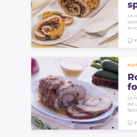
s
Le r
savo
acco
F
PLAT
R
f
gr
Le r
est 
farc
F