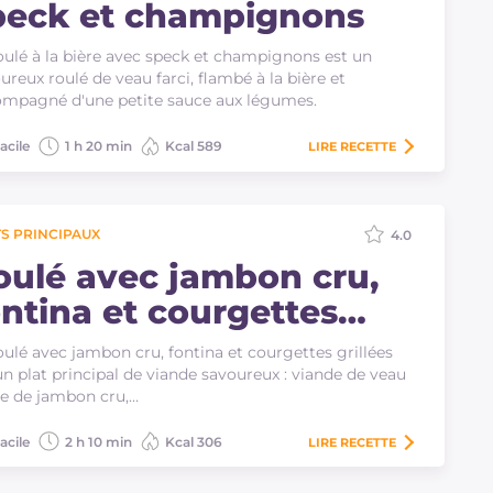
peck et champignons
oulé à la bière avec speck et champignons est un
ureux roulé de veau farci, flambé à la bière et
mpagné d'une petite sauce aux légumes.
acile
1 h 20 min
Kcal 589
LIRE
RECETTE
S PRINCIPAUX
4.0
oulé avec jambon cru,
ontina et courgettes
illées
oulé avec jambon cru, fontina et courgettes grillées
un plat principal de viande savoureux : viande de veau
ie de jambon cru,…
acile
2 h 10 min
Kcal 306
LIRE
RECETTE