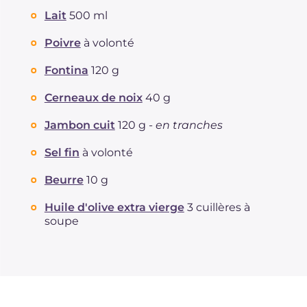
dont acides gras saturés
g
12.4
Lait
500 ml
Fibre
g
1.1
Cholestérol
Poivre
à volonté
mg
183
Sodium
mg
838
Fontina
120 g
Cerneaux de noix
40 g
Jambon cuit
120 g -
en tranches
Sel fin
à volonté
Beurre
10 g
Huile d'olive extra vierge
3 cuillères à
soupe