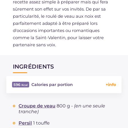
recette assez simple à préparer mais qui fera
sûrement son effet sur vos invités. De par sa
particularité, le roulé de veau aux noix est
parfaitement adapté à être préparé lors
d'occasions importantes ou romantiques
comme la Saint-Valentin, pour laisser votre
partenaire sans voix.
INGRÉDIENTS
Calories par portion
596
Énergie
Kcal
596
Glucides
g
7.1
Croupe de veau
800 g -
(en une seule
Dont sucres
g
6.9
tranche)
Protéine
g
62.9
Persil
1 touffe
Graisses
g
35.1