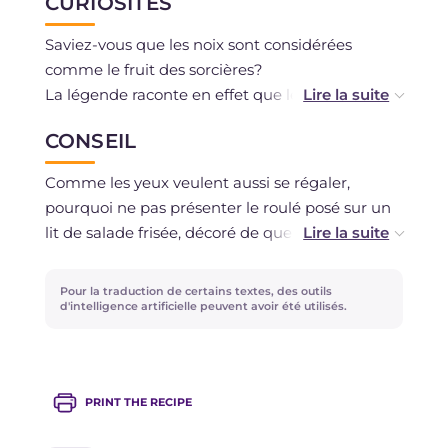
CURIOSITÉS
Saviez-vous que les noix sont considérées
comme le fruit des sorcières?
La légende raconte en effet que les sorcières
aimaient se réunir en congrès pendant les
CONSEIL
Sabbats près d'un noyer, symbole de force et de
sagesse, pour accomplir leurs rites magiques.
Comme les yeux veulent aussi se régaler,
pourquoi ne pas présenter le roulé posé sur un
lit de salade frisée, décoré de quelques
cerneaux ? Si vous préférez les saveurs plus
douces aux noix, remplacez-les par des éclats
Pour la traduction de certains textes, des outils
d'amandes : la délicatesse restera intacte !
d'intelligence artificielle peuvent avoir été utilisés.
PRINT THE RECIPE