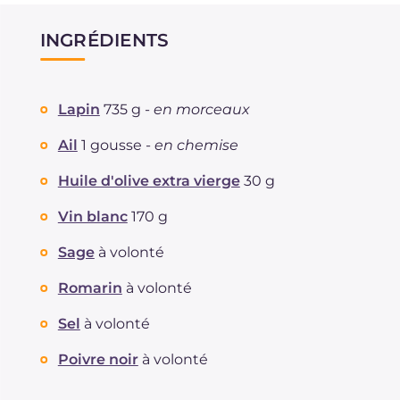
INGRÉDIENTS
Lapin
735 g -
en morceaux
Ail
1 gousse -
en chemise
Huile d'olive extra vierge
30 g
Vin blanc
170 g
Sage
à volonté
Romarin
à volonté
Sel
à volonté
Poivre noir
à volonté