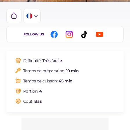
IT
FOLLOW US
EN
DE
Difficulté:
Très facile
ES
Temps de préparation:
10 min
BR
Temps de cuisson:
45 min
NL
Portion:
4
Coût:
Bas