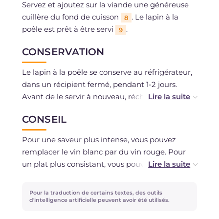
Servez et ajoutez sur la viande une généreuse
cuillère du fond de cuisson
. Le lapin à la
8
poêle est prêt à être servi
.
9
CONSERVATION
Le lapin à la poêle se conserve au réfrigérateur,
dans un récipient fermé, pendant 1-2 jours.
Avant de le servir à nouveau, réchauffez-le à la
poêle à feu doux, en ajoutant un peu d'eau ou
CONSEIL
de bouillon pour maintenir la viande tendre.
Pour une saveur plus intense, vous pouvez
remplacer le vin blanc par du vin rouge. Pour
un plat plus consistant, vous pouvez ajouter des
pommes de terre en morceaux dans les 20
dernières minutes de cuisson, ou faire revenir
Pour la traduction de certains textes, des outils
des cèpes ou champignons de Paris à part et les
d'intelligence artificielle peuvent avoir été utilisés.
ajouter à la viande dans les dernières minutes