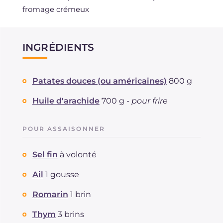
fromage crémeux
INGRÉDIENTS
Patates douces (ou américaines)
800 g
Huile d'arachide
700 g -
pour frire
POUR ASSAISONNER
Sel fin
à volonté
Ail
1 gousse
Romarin
1 brin
Thym
3 brins