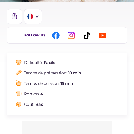
IT
FOLLOW US
EN
DE
Difficulté:
Facile
ES
Temps de préparation:
10 min
BR
Temps de cuisson:
15 min
NL
Portion:
4
Coût:
Bas