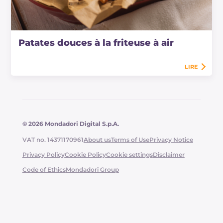
Patates douces à la friteuse à air
LIRE
© 2026 Mondadori Digital S.p.A.
VAT no. 14371170961
About us
Terms of Use
Privacy Notice
Privacy Policy
Cookie Policy
Cookie settings
Disclaimer
Code of Ethics
Mondadori Group