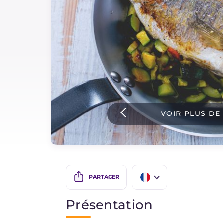
Sauces
Dernieres recettes
IT Website
VOIR PLUS DE
Facebook
Instagram
TikTok
YouTube
PARTAGER
IT
Présentation
EN