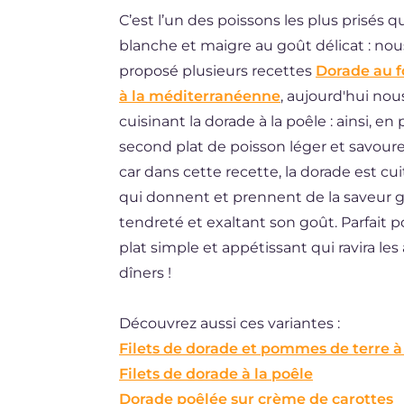
C’est l’un des poissons les plus prisés q
BR
blanche et maigre au goût délicat : nous
ES
proposé plusieurs recettes
Dorade au f
DE
à la méditerranéenne
, aujourd'hui nous
cuisinant la dorade à la poêle : ainsi, e
NL
second plat de poisson léger et savo
car dans cette recette, la dorade est c
qui donnent et prennent de la saveur g
tendreté et exaltant son goût. Parfait p
plat simple et appétissant qui ravira le
dîners !
Découvrez aussi ces variantes :
Filets de dorade et pommes de terre à
Filets de dorade à la poêle
Dorade poêlée sur crème de carottes