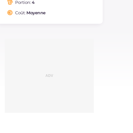
saturés
Portion:
4
Fibre
g
2
Coût:
Moyenne
Cholestérol
mg
94
Sodium
mg
139