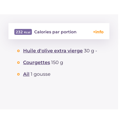
Calories par portion
232
Énergie
Kcal
232
Huile d'olive extra vierge
30 g -
Glucides
g
6.1
Dont sucres
g
6.1
Courgettes
150 g
Protéine
g
30.7
Graisses
Ail
1 gousse
g
9.4
dont acides gras saturés
g
1.54
Fibre
g
2
Cholestérol
mg
94
Sodium
mg
139