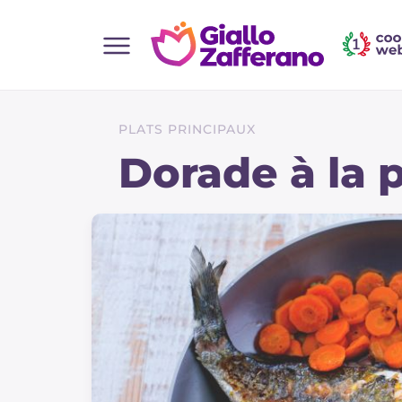
Home
Toutes les recettes
PLATS PRINCIPAUX
Aperitifs
Dorade à la 
Salades
Plats principaux
Boissons et rafraîchissements
Desserts
Accompagnement
Pizzas et focaccia
Gateaux et patisserie