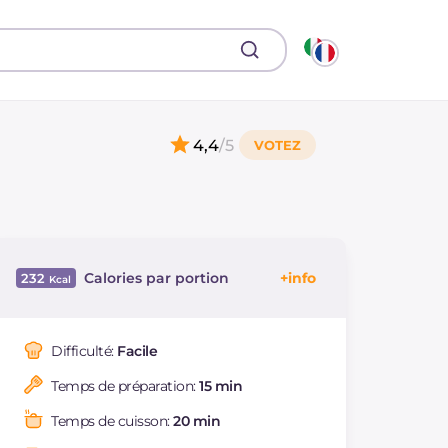
4,4
/5
Calories par portion
232
Énergie
Kcal
232
Glucides
g
6.1
Difficulté:
Facile
Dont sucres
g
6.1
Temps de préparation:
15 min
Protéine
g
30.7
Graisses
g
9.4
Temps de cuisson:
20 min
dont acides gras
g
1.54