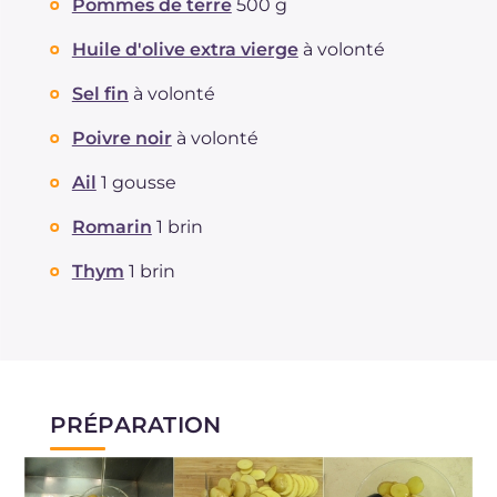
Pommes de terre
500 g
Graisses
g
18.3
Huile d'olive extra vierge
à volonté
dont acides gras saturés
g
3.4
Fibre
g
95.9
Sel fin
à volonté
Cholestérol
mg
4.6
Poivre noir
à volonté
Sodium
mg
544.9
Ail
1 gousse
Romarin
1 brin
Thym
1 brin
PRÉPARATION