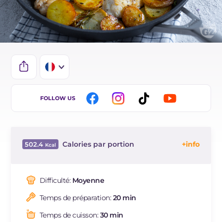
IT
FOLLOW US
EN
DE
Calories par portion
502.4
ES
Énergie
Kcal
502.4
BR
Glucides
g
48
Difficulté:
Moyenne
NL
Dont sucres
g
3.7
Temps de préparation:
20 min
Protéine
g
36.5
Graisses
g
18.3
Temps de cuisson:
30 min