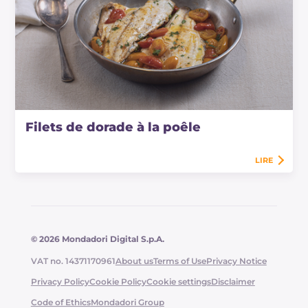
Filets de dorade à la poêle
LIRE
© 2026 Mondadori Digital S.p.A.
VAT no. 14371170961
About us
Terms of Use
Privacy Notice
Privacy Policy
Cookie Policy
Cookie settings
Disclaimer
Code of Ethics
Mondadori Group