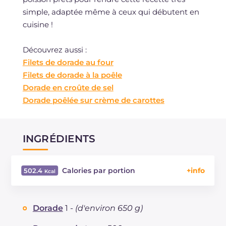
simple, adaptée même à ceux qui débutent en
cuisine !
Découvrez aussi :
Filets de dorade au four
Filets de dorade à la poêle
Dorade en croûte de sel
Dorade poêlée sur crème de carottes
INGRÉDIENTS
Calories par portion
502.4
Énergie
Kcal
502.4
Glucides
g
48
Dorade
1 -
(d'environ 650 g)
Dont sucres
g
3.7
Protéine
g
36.5