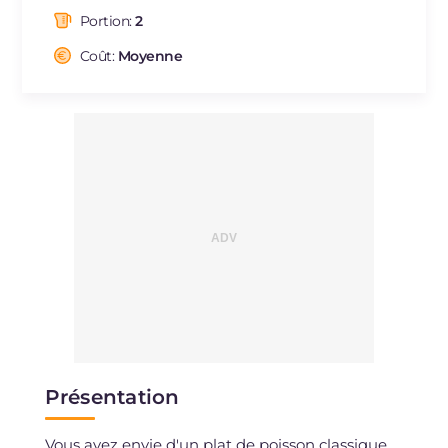
dont acides gras saturés
g
3.4
Portion:
2
Fibre
g
95.9
Cholestérol
Coût:
Moyenne
mg
4.6
Sodium
mg
544.9
Présentation
Vous avez envie d'un plat de poisson classique