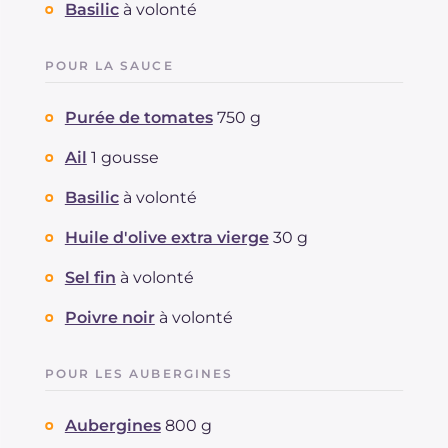
Basilic
à volonté
POUR LA SAUCE
Purée de tomates
750 g
Ail
1 gousse
Basilic
à volonté
Huile d'olive extra vierge
30 g
Sel fin
à volonté
Poivre noir
à volonté
POUR LES AUBERGINES
Aubergines
800 g