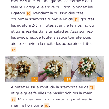
mettez sur le feu une grande casserole d'eau
sale9e. Lorsqu'elle arrive bullition, plongez les
rigatoni
. Pendant la cuisson des ptes,
10
coupez la scamorza fume9e en ds
. gouttez
11
les rigatoni 2-3 minutes avant le temps indiqu
et transfrez-les dans un saladier. Assaisonnez-
les avec presque toute la sauce tomate, puis
ajoutez environ la moiti des aubergines frites
.
12
Ajoutez aussi la moiti de la scamorza en ds
13
et quelques feuilles de basilic dchires la main
. Mlangez bien pour rpartir la garniture de
14
manire homogne
.
15