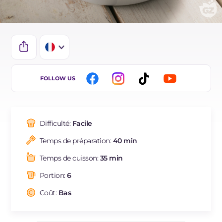
IT
FOLLOW US
EN
DE
Difficulté:
Facile
ES
Temps de préparation:
40 min
NL
Temps de cuisson:
35 min
BR
Portion:
6
Coût:
Bas