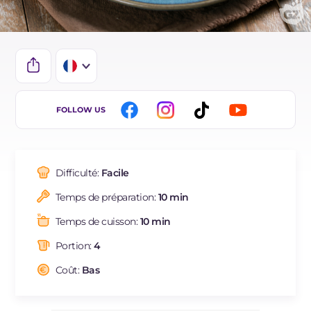
IT
FOLLOW US
EN
ES
Difficulté:
Facile
BR
Temps de préparation:
10 min
DE
Temps de cuisson:
10 min
NL
Portion:
4
Coût:
Bas