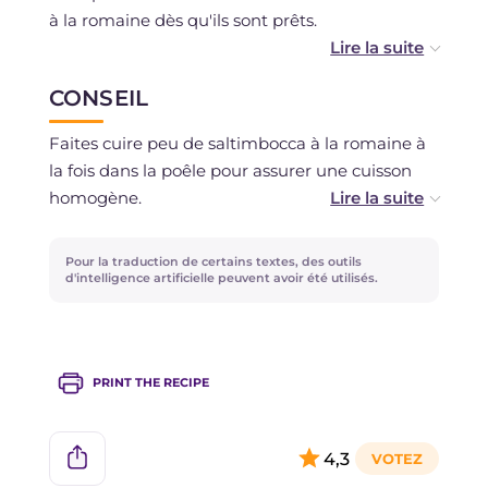
à la romaine dès qu'ils sont prêts.
Il est déconseillé de congeler
CONSEIL
Faites cuire peu de saltimbocca à la romaine à
la fois dans la poêle pour assurer une cuisson
homogène.
Ne prolongez pas trop la cuisson sur le côté du
Pour la traduction de certains textes, des outils
jambon cru, sinon il sèchera.
d'intelligence artificielle peuvent avoir été utilisés.
PRINT THE RECIPE
4,3