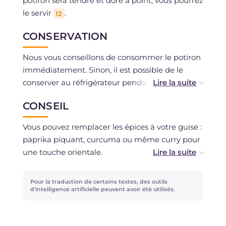
potiron sera tendre et doré à point, vous pourrez
le servir
.
12
CONSERVATION
Nous vous conseillons de consommer le potiron
immédiatement. Sinon, il est possible de le
conserver au réfrigérateur pendant 1-2 jours
maximum.
CONSEIL
Vous pouvez remplacer les épices à votre guise :
paprika piquant, curcuma ou même curry pour
une touche orientale.
Si vous souhaitez ajouter des herbes
Pour la traduction de certains textes, des outils
aromatiques, ajoutez-les seulement en fin de
d'intelligence artificielle peuvent avoir été utilisés.
cuisson.