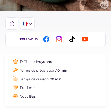
IT
FOLLOW US
EN
DE
Difficulté:
Moyenne
ES
Temps de préparation:
10 min
BR
Temps de cuisson:
20 min
NL
Portion:
4
Coût:
Bas