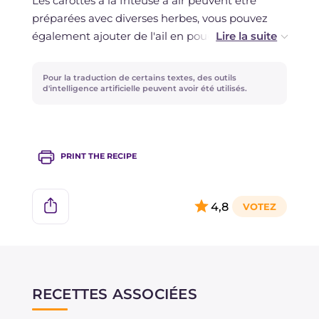
Les carottes à la friteuse à air peuvent être
préparées avec diverses herbes, vous pouvez
également ajouter de l'ail en poudre et du
paprika doux ou épicé à votre goût.
Pour la traduction de certains textes, des outils
Si vous souhaitez apporter du croustillant aux
d'intelligence artificielle peuvent avoir été utilisés.
carottes, vous pouvez les préparer de la même
manière, avec l'ajout d'une cuillère à soupe de
chapelure ou de farine de maïs.
PRINT THE RECIPE
La sauce au yaourt peut être préparée avec
l'ajout d'une cuillère à café de moutarde.
4,8
RECETTES ASSOCIÉES