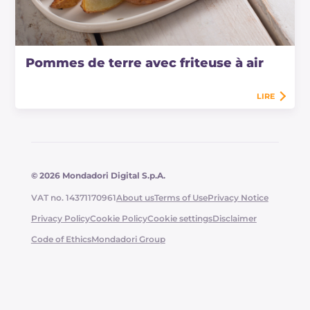
Pommes de terre avec friteuse à air
LIRE
© 2026 Mondadori Digital S.p.A.
VAT no. 14371170961
About us
Terms of Use
Privacy Notice
Privacy Policy
Cookie Policy
Cookie settings
Disclaimer
Code of Ethics
Mondadori Group