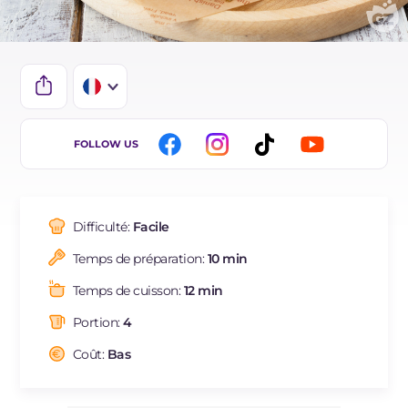
IT
FOLLOW US
EN
DE
Difficulté:
Facile
ES
Temps de préparation:
10 min
BR
Temps de cuisson:
12 min
NL
Portion:
4
Coût:
Bas