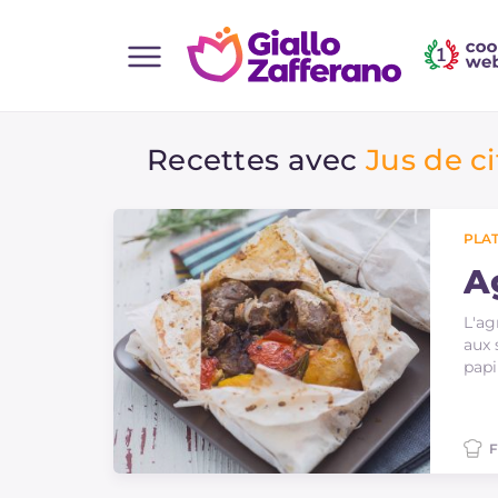
Home
Recettes avec
Jus de c
Toutes les recettes
Aperitifs
Salades
PLAT
Plats principaux
A
Boissons et rafraîchissements
L'ag
aux 
Desserts
papi
Accompagnement
Pizzas et focaccia
F
Gateaux et patisserie