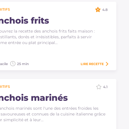
ITIFS
4.8
chois frits
uvrez la recette des anchois frits faits maison :
stillants, dorés et irrésistibles, parfaits à servir
e entrée ou plat principal…
acile
25 min
LIRE
RECETTE
ITIFS
4.1
nchois marinés
anchois marinés sont l'une des entrées froides les
 savoureuses et connues de la cuisine italienne grâce
ur simplicité et à leur…