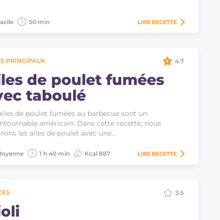
acile
50 min
LIRE
RECETTE
S PRINCIPAUX
4.7
iles de poulet fumées
vec taboulé
ailes de poulet fumées au barbecue sont un
ntournable américain. Dans cette recette, nous
irons les ailes de poulet avec une…
oyenne
1 h 40 min
Kcal 887
LIRE
RECETTE
CES
3.5
oli