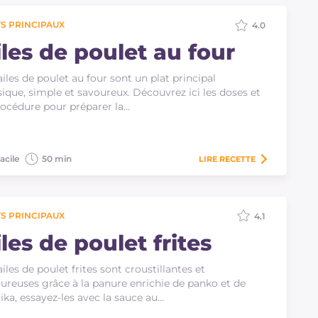
S PRINCIPAUX
4.0
iles de poulet au four
ailes de poulet au four sont un plat principal
sique, simple et savoureux. Découvrez ici les doses et
rocédure pour préparer la…
acile
50 min
LIRE
RECETTE
S PRINCIPAUX
4.1
les de poulet frites
ailes de poulet frites sont croustillantes et
ureuses grâce à la panure enrichie de panko et de
ika, essayez-les avec la sauce au…