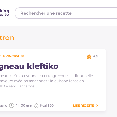
itron
S PRINCIPAUX
4.3
gneau kleftiko
neau kleftiko est une recette grecque traditionnelle
saveurs méditerranéennes : la cuisson lente en
llote rend la viande…
acile
4 h 30 min
Kcal 620
LIRE
RECETTE