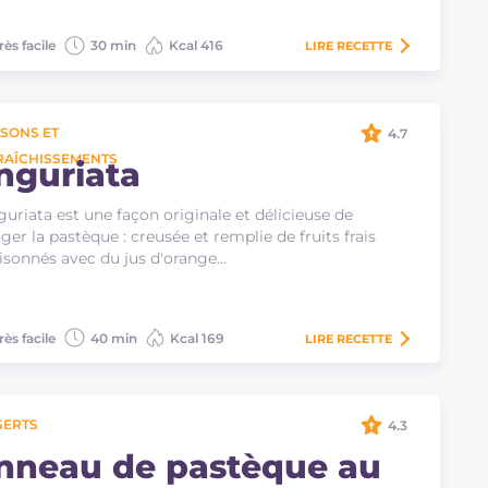
rès facile
30 min
Kcal 416
LIRE
RECETTE
SONS ET
4.7
RAÎCHISSEMENTS
nguriata
guriata est une façon originale et délicieuse de
er la pastèque : creusée et remplie de fruits frais
isonnés avec du jus d'orange…
rès facile
40 min
Kcal 169
LIRE
RECETTE
SERTS
4.3
nneau de pastèque au