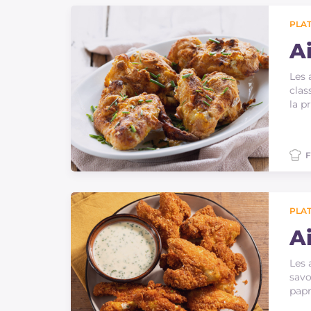
Sauces
PLAT
Dernieres recettes
A
Les 
IT Website
clas
la p
F
Facebook
Instagram
TikTok
YouTube
PLAT
Ai
Les 
savo
papr