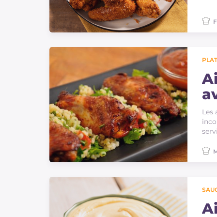
F
PLAT
A
a
Les 
inco
serv
M
SAU
Ai