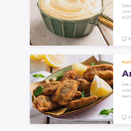
Déco
Une 
d'ol
F
PLAT
A
Les 
cuis
savo
F