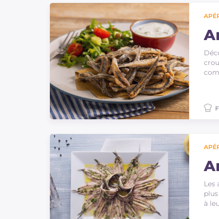
APÉR
An
Déco
crou
comm
F
APÉR
A
Les 
plus
à le