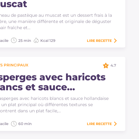
uscat
neau de pastèque au muscat est un dessert frais à la
lère, une manière différente et originale de déguster
hair fraîche et…
acile
25 min
Kcal 129
LIRE
RECETTE
S PRINCIPAUX
4.7
sperges avec haricots
lancs et sauce
ollandaise
asperges avec haricots blancs et sauce hollandaise
 un plat principal où différentes textures se
ontrent dans un plat facile,…
acile
60 min
LIRE
RECETTE