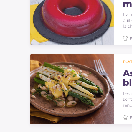
m
L'an
cuil
la c
F
PLAT
A
b
h
Les 
sont
renc
F