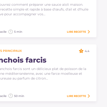
uvrez comment préparer une sauce aïoli maison.
recette simple et rapide à base d'œufs, d'ail et d'huile
ive pour accompagner vos…
acile
5 min
LIRE
RECETTE
S PRINCIPAUX
4.4
nchois farcis
anchois farcis sont un délicieux plat de poisson de la
ine méditerranéenne, avec une farce moelleuse et
ureuse au parfum de citron…
acile
50 min
LIRE
RECETTE