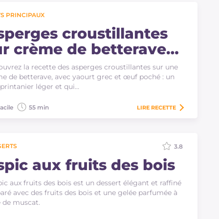
S PRINCIPAUX
sperges croustillantes
ur crème de betterave
t œuf poché
uvrez la recette des asperges croustillantes sur une
e de betterave, avec yaourt grec et œuf poché : un
 printanier léger et qui…
acile
55 min
LIRE
RECETTE
SERTS
3.8
spic aux fruits des bois
pic aux fruits des bois est un dessert élégant et raffiné
aré avec des fruits des bois et une gelée parfumée à
 de muscat.