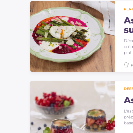
PLAT
A
s
e
Déco
crèm
plat
F
DES
A
L'as
prép
base