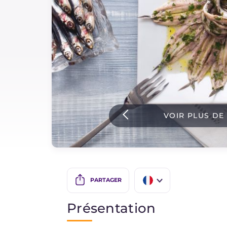
Sauces
Dernieres recettes
IT Website
VOIR PLUS DE
Facebook
Instagram
TikTok
YouTube
PARTAGER
IT
Présentation
EN