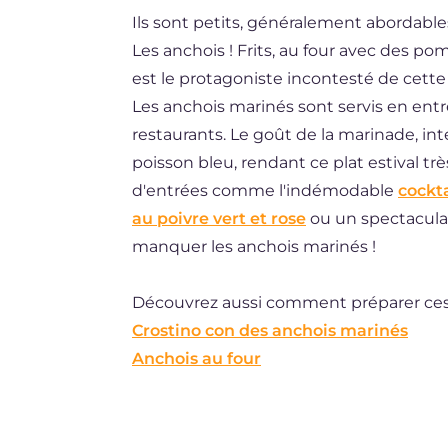
Ils sont petits, généralement abordables
ES
Les anchois ! Frits, au four avec des p
DE
est le protagoniste incontesté de cette 
BR
Les anchois marinés sont servis en ent
restaurants. Le goût de la marinade, int
NL
poisson bleu, rendant ce plat estival trè
d'entrées comme l'indémodable
cockta
au poivre vert et rose
ou un spectacula
manquer les anchois marinés !
Découvrez aussi comment préparer ces 
Crostino con des anchois marinés
Anchois au four