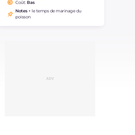
saturés
Coût:
Bas
Fibre
g
2.2
Notes
+ le temps de marinage du
poisson
Cholestérol
mg
57
Sodium
mg
598