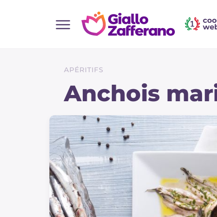
Home
Toutes les recettes
APÉRITIFS
Aperitifs
Anchois mar
Salades
Plats principaux
Boissons et rafraîchissements
Desserts
Accompagnement
Pizzas et focaccia
Gateaux et patisserie