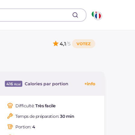
4,1
/5
Calories par portion
416
Énergie
Kcal
416
Glucides
g
2.8
Difficulté:
Très facile
Dont sucres
g
2.7
Temps de préparation:
30 min
Protéine
g
16.6
Graisses
g
37.6
Portion:
4
dont acides gras
g
6.27