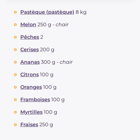
Glucides
g
23.6
Pastèque (pastèque)
8 kg
Dont sucres
g
23.6
Protéine
g
2.2
Melon
250 g -
chair
Graisses
g
0.3
Pêches
2
dont acides gras saturés
g
0.05
Fibre
g
3.9
Cerises
200 g
Sodium
mg
16
Ananas
300 g -
chair
Citrons
100 g
Oranges
100 g
Framboises
100 g
Myrtilles
100 g
Fraises
250 g