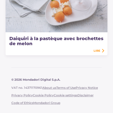
Daiquiri à la pastèque avec brochettes
de melon
LIRE
© 2026 Mondadori Digital S.p.A.
VAT no. 14371170961
About us
Terms of Use
Privacy Notice
Privacy Policy
Cookie Policy
Cookie settings
Disclaimer
Code of Ethics
Mondadori Group