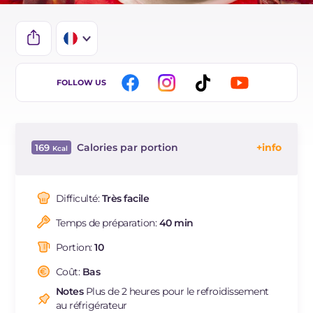
IT
FOLLOW US
EN
ES
Calories par portion
169
DE
Énergie
Kcal
169
BR
Glucides
g
23.6
Difficulté:
Très facile
NL
Dont sucres
g
23.6
Temps de préparation:
40 min
Protéine
g
2.2
Graisses
g
0.3
Portion:
10
dont acides gras saturés
g
0.05
Coût:
Bas
Fibre
g
3.9
Notes
Plus de 2 heures pour le refroidissement
Sodium
mg
16
au réfrigérateur