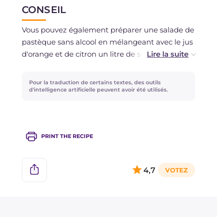
CONSEIL
Vous pouvez également préparer une salade de
pastèque sans alcool en mélangeant avec le jus
d'orange et de citron un litre de soda ou de jus
de fruit, à la place du vin. Ou bien pour une fête
entre amis, vous pouvez rendre la salade de
Pour la traduction de certains textes, des outils
pastèque plus alcoolisée en mélangeant un
d'intelligence artificielle peuvent avoir été utilisés.
quart de vodka ou de gin ou d'un autre alcool
que vous aimez avec trois quarts de jus
d'orange ou de fruit. Bien sûr, vous pouvez
PRINT THE RECIPE
remplacer les fruits par ceux que vous préférez
et ceux disponibles au marché !
4,7