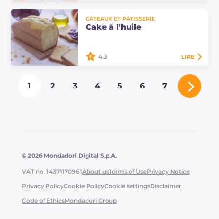
La bûche de Noël est un dessert à
GÂTEAUX ET PÂTISSERIE
étages sans cuisson très facile et
Cake à l'huile
rapide à préparer, parfait pour
conclure le réveillon de Noël !
4.3
LIRE
Le cake à l'huile est réalisé avec de
1
2
3
4
5
6
7
l'huile d'olive à la place du beurre,
aromatisé à l'orange, c'est le gâteau
idéal pour le petit-déjeuner.
© 2026 Mondadori Digital S.p.A.
VAT no. 14371170961
About us
Terms of Use
Privacy Notice
Privacy Policy
Cookie Policy
Cookie settings
Disclaimer
Code of Ethics
Mondadori Group