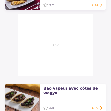
d'orange…
3.7
LIRE
Voici une recette à base de
bananes, simple et rapide mais en
même temps originale et un peu
exotique, adaptée à chaque
occasion.
Bao vapeur avec côtes de
wagyu
3.8
LIRE