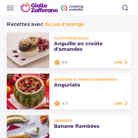
Recettes avec
du jus d'orange
PLATS PRINCIPAUX
Anguille en croûte
d'amandes
5.0
LIRE
L'anguille en croûte d'amandes est
BOISSONS ET RAFRAÎCHISSEMENTS
un plat unique de poisson très
Anguriata
savoureux et délicat. Les filets sont
recouverts de miel et d'amandes
croquantes.
4.7
LIRE
L'anguriata est une façon originale
DESSERTS
et délicieuse de manger la
Banane flambées
pastèque : creusée et remplie de
fruits frais assaisonnés avec du jus