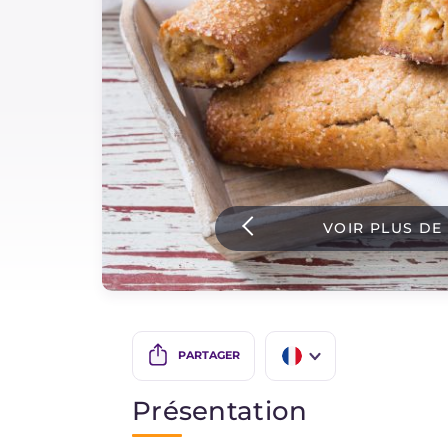
Sauces
Dernieres recettes
IT Website
VOIR PLUS DE
Facebook
Instagram
TikTok
YouTube
PARTAGER
IT
Présentation
EN