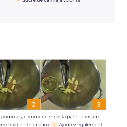
Sucre de canne
à volonté
ux pommes, commencez par la pâte : dans un
eurre froid en morceaux
. Ajoutez également
1