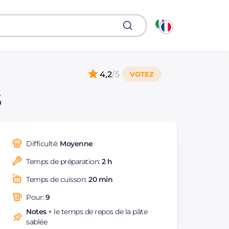
4,2
/5
s
Difficulté:
Moyenne
Temps de préparation:
2 h
Temps de cuisson:
20 min
Pour:
9
Notes
+ le temps de repos de la pâte
sablée