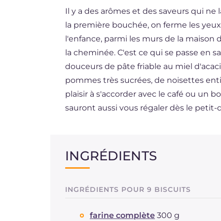
Il y a des arômes et des saveurs qui ne l
DE
la première bouchée, on ferme les yeux 
ES
l'enfance, parmi les murs de la maison
BR
la cheminée. C'est ce qui se passe en s
douceurs de pâte friable au miel d'aca
NL
pommes très sucrées, de noisettes ent
plaisir à s'accorder avec le café ou un
sauront aussi vous régaler dès le petit-
INGRÉDIENTS
INGRÉDIENTS POUR 9 BISCUITS
farine complète
300 g