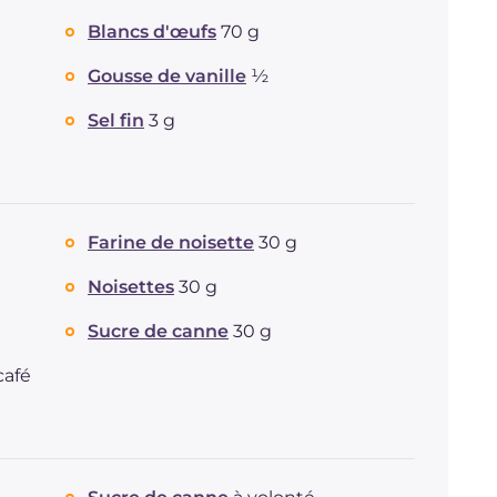
Blancs d'œufs
70 g
Gousse de vanille
½
Sel fin
3 g
Farine de noisette
30 g
Noisettes
30 g
Sucre de canne
30 g
café