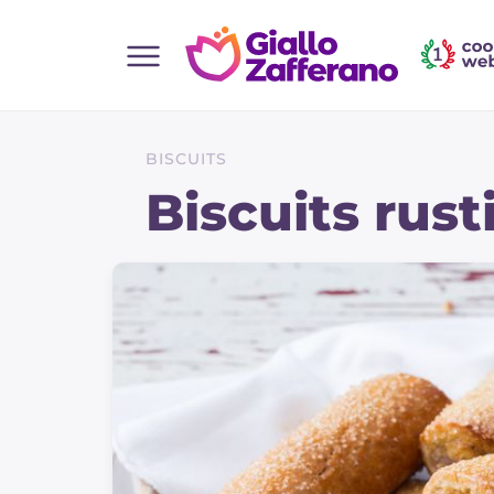
Home
Toutes les recettes
BISCUITS
Aperitifs
Biscuits ru
Salades
Plats principaux
Boissons et rafraîchissements
Desserts
Accompagnement
Pizzas et focaccia
Gateaux et patisserie