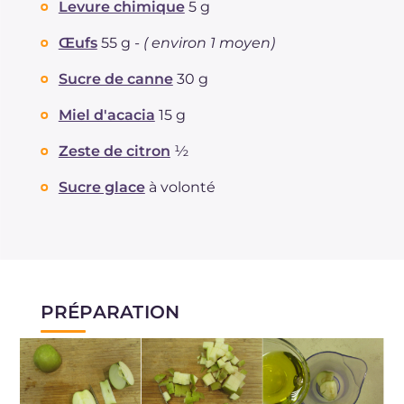
Sodium
mg
19
Levure chimique
5 g
Œufs
55 g -
( environ 1 moyen)
Sucre de canne
30 g
Miel d'acacia
15 g
Zeste de citron
½
Sucre glace
à volonté
PRÉPARATION