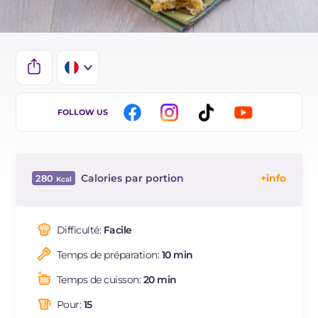
IT
FOLLOW US
ES
BR
Calories par portion
280
Énergie
Kcal
280
Glucides
g
39.6
Difficulté:
Facile
Dont sucres
g
15.3
Temps de préparation:
10 min
Protéine
g
5.1
Graisses
g
11.3
Temps de cuisson:
20 min
dont acides gras saturés
g
2.28
Pour:
15
Fibre
g
2.1