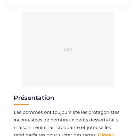
Cholestérol
mg
41
Sodium
mg
19
Présentation
Les pommes ont toujours été les protagonistes
incontestées de nombreux petits desserts faits
maison. Leur chair croquante et juteuse les
rend parfaites pour sucrer des tartes,
Gâteau