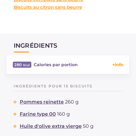
Biscuits au citron sans beurre
INGRÉDIENTS
Calories par portion
280
Énergie
Kcal
280
Glucides
g
39.6
INGRÉDIENTS POUR 15 BISCUITS
Dont sucres
g
15.3
Protéine
g
5.1
Pommes reinette
260 g
Graisses
g
11.3
dont acides gras saturés
Farine type 00
160 g
g
2.28
Fibre
g
2.1
Huile d'olive extra vierge
50 g
Cholestérol
mg
41