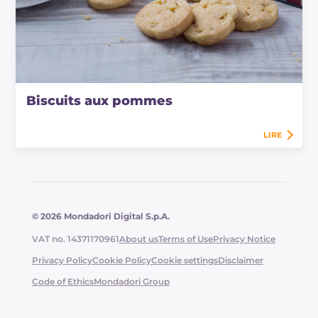
Biscuits aux pommes
LIRE
© 2026 Mondadori Digital S.p.A.
VAT no. 14371170961
About us
Terms of Use
Privacy Notice
Privacy Policy
Cookie Policy
Cookie settings
Disclaimer
Code of Ethics
Mondadori Group