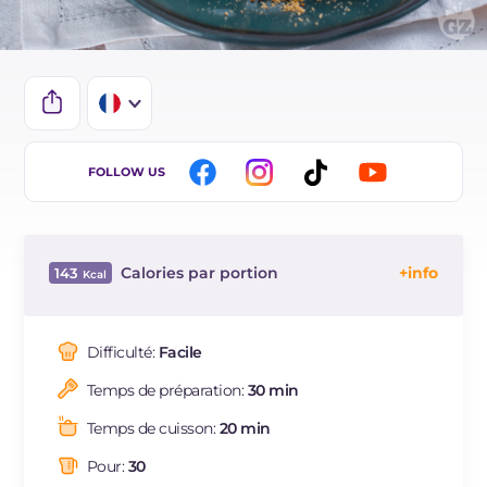
IT
FOLLOW US
EN
DE
Calories par portion
143
ES
Énergie
Kcal
143
BR
Glucides
g
21
Difficulté:
Facile
NL
Dont sucres
g
7.9
Temps de préparation:
30 min
Protéine
g
3.4
Graisses
g
5
Temps de cuisson:
20 min
dont acides gras saturés
g
1.11
Pour:
30
Fibre
g
2.2