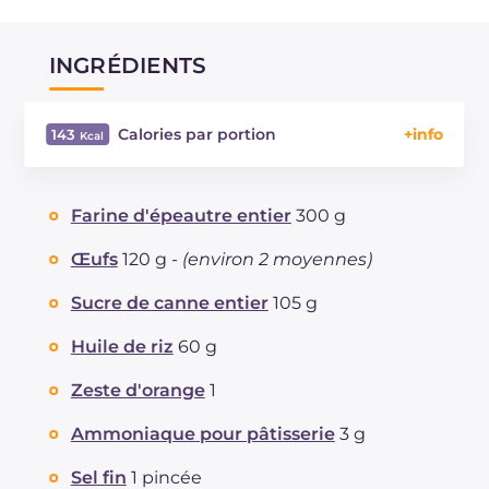
INGRÉDIENTS
Calories par portion
143
Énergie
Kcal
143
Glucides
g
21
Farine d'épeautre entier
300 g
Dont sucres
g
7.9
Protéine
g
3.4
Œufs
120 g -
(environ 2 moyennes)
Graisses
g
5
Sucre de canne entier
105 g
dont acides gras saturés
g
1.11
Fibre
g
2.2
Huile de riz
60 g
Cholestérol
mg
29
Zeste d'orange
1
Sodium
mg
91
Ammoniaque pour pâtisserie
3 g
Sel fin
1 pincée