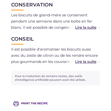
CONSERVATION
Les biscuits de grand-mère se conservent
pendant une semaine dans une boîte en fer
blanc. Il est possible de congeler la pâte crue ;
avant de l'utiliser, laissez-la décongeler au
CONSEIL
réfrigérateur.
Il est possible d'aromatiser les biscuits aussi
avec du zeste de citron ou de les rendre encore
plus gourmands en les couvrant de bandes de
chocolat noir fondu après la cuisson.
Pour la traduction de certains textes, des outils
Vous n'avez pas de poche à douille ? Essayez
d'intelligence artificielle peuvent avoir été utilisés.
notre recette de
biscuits à la cuillère
!
PRINT THE RECIPE