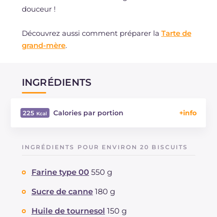
douceur !
Découvrez aussi comment préparer la
Tarte de
grand-mère
.
INGRÉDIENTS
Calories par portion
225
Énergie
Kcal
225
Glucides
g
32.6
INGRÉDIENTS POUR ENVIRON 20 BISCUITS
Dont sucres
g
11.5
Protéine
g
4.3
Farine type 00
550 g
Graisses
g
8.7
dont acides gras saturés
Sucre de canne
180 g
g
1.28
Fibre
g
0.7
Huile de tournesol
150 g
Cholestérol
mg
31