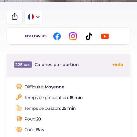
IT
FOLLOW US
EN
ES
Calories par portion
225
BR
Énergie
Kcal
225
DE
Glucides
g
32.6
Difficulté:
Moyenne
NL
Dont sucres
g
11.5
Temps de préparation:
15 min
Protéine
g
4.3
Graisses
g
8.7
Temps de cuisson:
25 min
dont acides gras saturés
g
1.28
Pour:
20
Fibre
g
0.7
Cholestérol
Coût:
Bas
mg
31