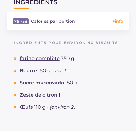
INGRÉDIENTS
Calories par portion
75
Énergie
Kcal
75
Glucides
g
9.7
INGRÉDIENTS POUR ENVIRON 40 BISCUITS
Dont sucres
g
4
Protéine
g
1.4
farine complète
350 g
Graisses
g
3.4
dont acides gras saturés
Beurre
150 g -
froid
g
1.9
Fibre
g
0.8
Sucre muscovado
150 g
Cholestérol
mg
19
Sodium
mg
5
Zeste de citron
1
Œufs
110 g -
(environ 2)