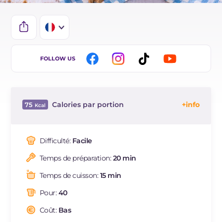
IT
FOLLOW US
EN
ES
Calories par portion
75
BR
Énergie
Kcal
75
DE
Glucides
g
9.7
Difficulté:
Facile
NL
Dont sucres
g
4
Temps de préparation:
20 min
Protéine
g
1.4
Graisses
g
3.4
Temps de cuisson:
15 min
dont acides gras saturés
g
1.9
Pour:
40
Fibre
g
0.8
Cholestérol
Coût:
Bas
mg
19