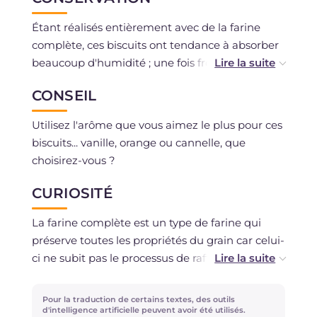
Étant réalisés entièrement avec de la farine
complète, ces biscuits ont tendance à absorber
beaucoup d'humidité ; une fois froids, il est
nécessaire de les conserver dans une boîte en
CONSEIL
fer-blanc pour un maximum de 2-3 jours, après
ils pourraient perdre de leur croquant ! La pâte
Utilisez l'arôme que vous aimez le plus pour ces
peut être congelée crue, enveloppée dans un
biscuits... vanille, orange ou cannelle, que
film plastique, pendant environ 1 mois et
choisirez-vous ?
décongelée au moment de réaliser les biscuits !
CURIOSITÉ
La farine complète est un type de farine qui
préserve toutes les propriétés du grain car celui-
ci ne subit pas le processus de raffinage,
principal responsable de la perte de nutriments,
de fibres et de précieux minéraux puisqu'il prive
Pour la traduction de certains textes, des outils
le grain de deux parties très précieuses : le
d'intelligence artificielle peuvent avoir été utilisés.