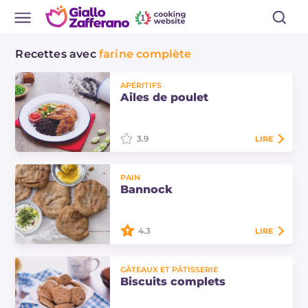
Recettes avec
farine complète
APÉRITIFS
Ailes de poulet
3.9
LIRE
Les ailes de poulet sont une recette
PAIN
savoureuse à déguster en bonne
Bannock
compagnie, peut-être avec des
frites croustillantes et une
délicieuse sauce !
4.3
LIRE
Le bannock est le pain traditionnel
GÂTEAUX ET PÂTISSERIE
des peuples indigènes d'Amérique
Biscuits complets
du Nord : essayez notre version avec
de la farine complète, rustique et…