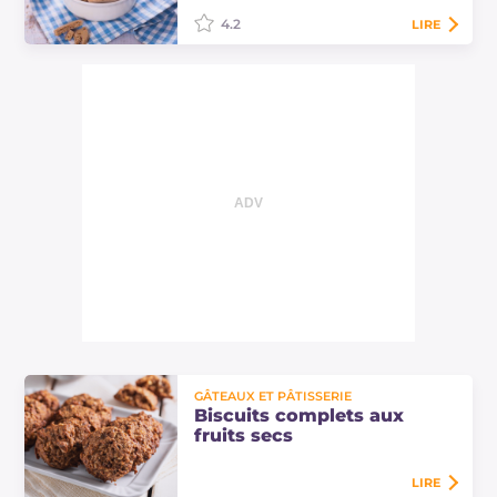
4.2
LIRE
Les biscuits complets sont de
délicieux petits gâteaux rustiques,
réalisés avec de la farine complète
et du sucre muscovado, adaptés
pour le…
GÂTEAUX ET PÂTISSERIE
Biscuits complets aux
fruits secs
LIRE