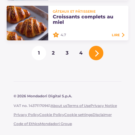
Les crêpes complètes mascarpone
et champignons sont de délicieuses
GÂTEAUX ET PÂTISSERIE
crêpes salées gratinées et enrichies
Croissants complets au
d'une sauce au fromage veloutée et
miel
aromatique.
4.7
LIRE
Les croissants complets au miel
1
2
3
4
sont une délicieuse alternative aux
croissants et brioches pour un petit-
déjeuner aussi bon que celui du
café…
© 2026 Mondadori Digital S.p.A.
VAT no. 14371170961
About us
Terms of Use
Privacy Notice
Privacy Policy
Cookie Policy
Cookie settings
Disclaimer
Code of Ethics
Mondadori Group