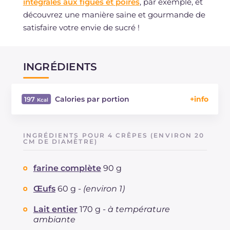
intégrales aux figues et poires
, par exemple, et
découvrez une manière saine et gourmande de
satisfaire votre envie de sucré !
INGRÉDIENTS
Calories par portion
197
Énergie
Kcal
197
Glucides
g
17.4
INGRÉDIENTS POUR 4 CRÊPES (ENVIRON 20
Dont sucres
CM DE DIAMÈTRE)
g
2.6
Protéine
g
6
farine complète
90 g
Graisses
g
11.5
dont acides gras saturés
g
6.31
Œufs
60 g -
(environ 1)
Fibre
g
2.2
Cholestérol
Lait entier
170 g -
à température
mg
85
ambiante
Sodium
mg
237