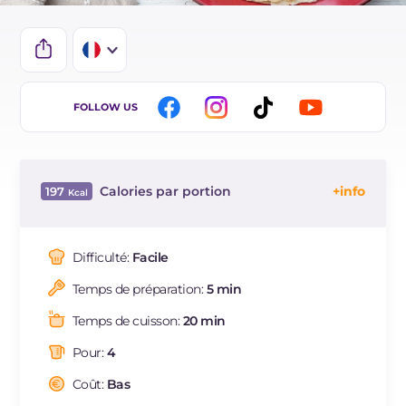
IT
FOLLOW US
EN
ES
Calories par portion
197
DE
Énergie
Kcal
197
BR
Glucides
g
17.4
Difficulté:
Facile
NL
Dont sucres
g
2.6
Temps de préparation:
5 min
Protéine
g
6
Graisses
g
11.5
Temps de cuisson:
20 min
dont acides gras saturés
g
6.31
Pour:
4
Fibre
g
2.2
Cholestérol
Coût:
Bas
mg
85