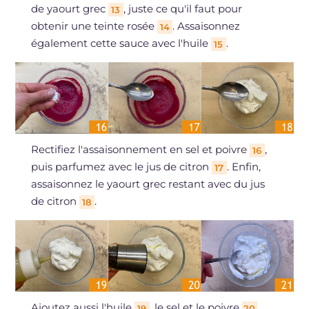
de yaourt grec
, juste ce qu'il faut pour
13
obtenir une teinte rosée
. Assaisonnez
14
également cette sauce avec l'huile
.
15
Rectifiez l'assaisonnement en sel et poivre
,
16
puis parfumez avec le jus de citron
. Enfin,
17
assaisonnez le yaourt grec restant avec du jus
de citron
.
18
Ajoutez aussi l'huile
, le sel et le poivre
.
19
20