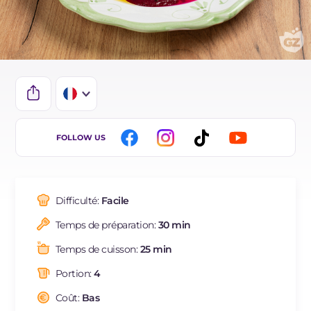
IT
FOLLOW US
EN
DE
Difficulté:
Facile
ES
Temps de préparation:
30 min
NL
Temps de cuisson:
25 min
BR
Portion:
4
Coût:
Bas