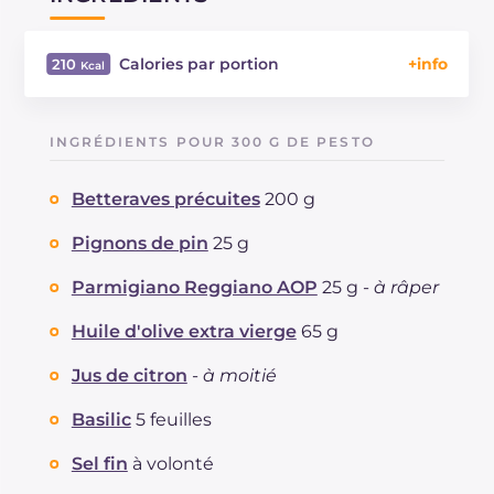
Calories par portion
210
Énergie
Kcal
210
Glucides
g
2.1
INGRÉDIENTS POUR 300 G DE PESTO
Dont sucres
g
2.1
Protéine
g
4.4
Betteraves précuites
200 g
Graisses
g
20.5
dont acides gras saturés
Pignons de pin
25 g
g
3.87
Fibre
g
1.3
Parmigiano Reggiano AOP
25 g -
à râper
Cholestérol
mg
6
Sodium
mg
352
Huile d'olive extra vierge
65 g
Jus de citron
-
à moitié
Basilic
5 feuilles
Sel fin
à volonté