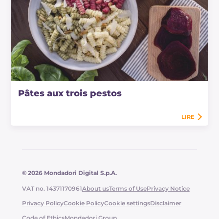
Pâtes aux trois pestos
LIRE
© 2026 Mondadori Digital S.p.A.
VAT no. 14371170961
About us
Terms of Use
Privacy Notice
Privacy Policy
Cookie Policy
Cookie settings
Disclaimer
Code of Ethics
Mondadori Group