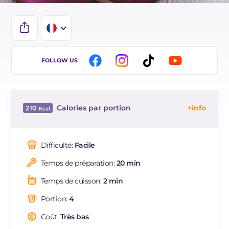
IT
FOLLOW US
EN
BR
Calories par portion
210
ES
Énergie
Kcal
210
DE
Glucides
g
2.1
Difficulté:
Facile
NL
Dont sucres
g
2.1
Temps de préparation:
20 min
Protéine
g
4.4
Graisses
g
20.5
Temps de cuisson:
2 min
dont acides gras saturés
g
3.87
Portion:
4
Fibre
g
1.3
Cholestérol
Coût:
Très bas
mg
6