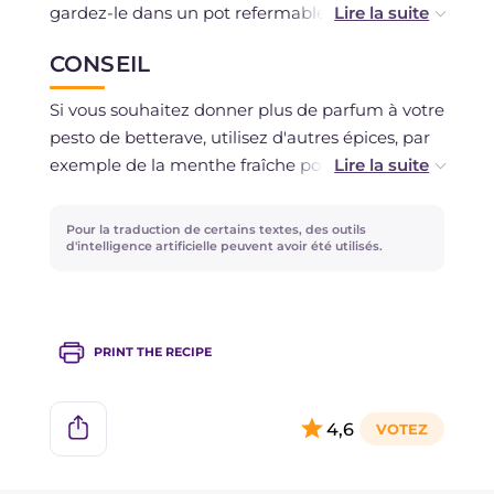
gardez-le dans un pot refermable.
CONSEIL
Si vous préférez, vous pouvez aussi le congeler
dans de petits pots.
Si vous souhaitez donner plus de parfum à votre
pesto de betterave, utilisez d'autres épices, par
exemple de la menthe fraîche pour un arôme
frais et marqué, du thym citronné pour
rehausser le citron !
Pour la traduction de certains textes, des outils
d'intelligence artificielle peuvent avoir été utilisés.
PRINT THE RECIPE
4,6