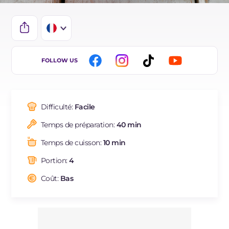
IT
FOLLOW US
EN
DE
Difficulté:
Facile
ES
Temps de préparation:
40 min
BR
Temps de cuisson:
10 min
NL
Portion:
4
Coût:
Bas