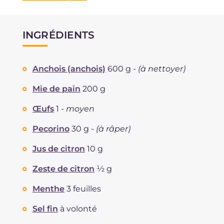
INGRÉDIENTS
Anchois (anchois)
600 g -
(à nettoyer)
Mie de pain
200 g
Œufs
1 -
moyen
Pecorino
30 g -
(à râper)
Jus de citron
10 g
Zeste de citron
½ g
Menthe
3 feuilles
Sel fin
à volonté