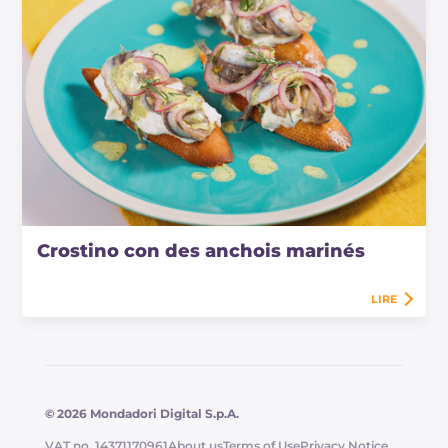
Crostino con des anchois marinés
LIRE
© 2026 Mondadori Digital S.p.A.
VAT no. 14371170961
About us
Terms of Use
Privacy Notice