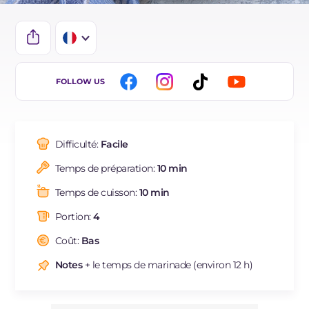
IT
FOLLOW US
EN
DE
Difficulté:
Facile
ES
Temps de préparation:
10 min
BR
Temps de cuisson:
10 min
NL
Portion:
4
Coût:
Bas
Notes
+ le temps de marinade (environ 12 h)