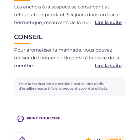
Les anchois à la scapece se conservent au
réfrigérateur pendant 3-4 jours dans un bocal
hermétique, recouverts de la marinade.
CONSEIL
Nous déconseillons la congélation.
Pour aromatiser la marinade, vous pouvez
utiliser de l'origan ou du persil à la place de la
menthe.
Si vous préférez acheter des anchois entiers, il
Pour la traduction de certains textes, des outils
vous en faudra environ 600 g : vous pouvez
d'intelligence artificielle peuvent avoir été utilisés.
ensuite les nettoyer en suivant notre fiche :
Comment nettoyer les anchois
.
PRINT THE RECIPE