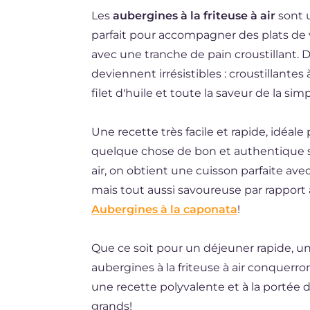
Les
aubergines à la friteuse à air
sont 
DE
parfait pour accompagner des plats de
ES
avec une tranche de pain croustillant. D
BR
deviennent irrésistibles : croustillantes 
filet d'huile et toute la saveur de la simp
NL
Une recette très facile et rapide, idéal
quelque chose de bon et authentique san
air, on obtient une cuisson parfaite avec
mais tout aussi savoureuse par rapport à
Aubergines à la caponata
!
Que ce soit pour un déjeuner rapide, un
aubergines à la friteuse à air conquerr
une recette polyvalente et à la portée d
grands!