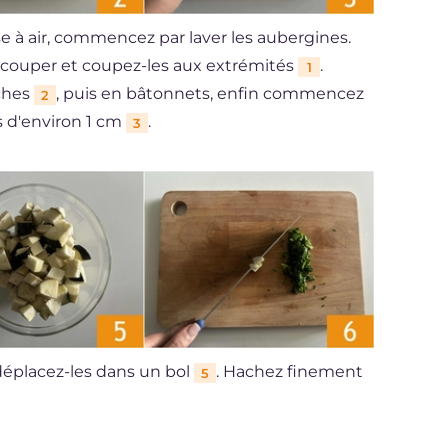
se à air, commencez par laver les aubergines.
écouper et coupez-les aux extrémités
.
1
ches
, puis en bâtonnets, enfin commencez
2
s d'environ 1 cm
.
3
 déplacez-les dans un bol
. Hachez finement
5