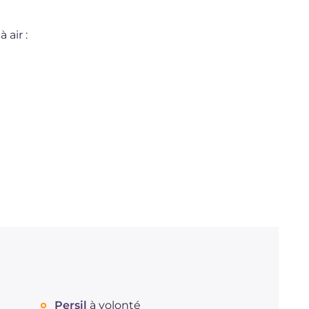
 air :
Persil
à volonté