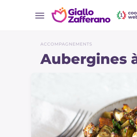
Home
Toutes les recettes
ACCOMPAGNEMENTS
Aperitifs
Aubergines à 
Salades
Plats principaux
Boissons et rafraîchissements
Desserts
Accompagnement
Pizzas et focaccia
Gateaux et patisserie