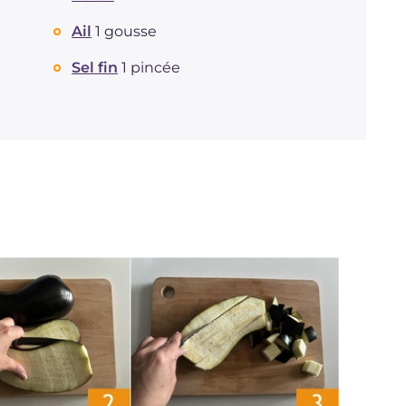
Ail
1 gousse
Sel fin
1 pincée