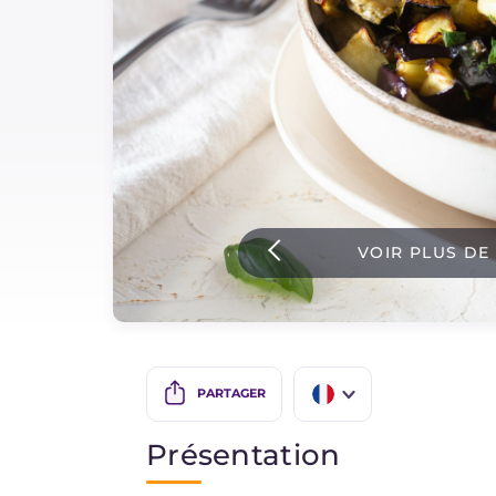
Sauces
Dernieres recettes
IT Website
VOIR PLUS DE
Facebook
Instagram
TikTok
YouTube
PARTAGER
IT
Présentation
EN