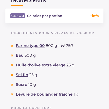
INGRÉDIENTS
Calories par portion
949
Énergie
Kcal
949
Glucides
g
128
INGRÉDIENTS POUR 5 PIZZAS DE 28-30 CM
Dont sucres
g
7.8
Protéine
g
36
Farine type 00
800 g -
W 280
Graisses
g
31
dont acides gras saturés
Eau
500 g
g
11.9
Fibre
g
44
Huile d'olive extra vierge
25 g
Cholestérol
mg
3.5
Sodium
mg
1232
Sel fin
25 g
Sucre
10 g
Levure de boulanger fraîche
1 g
POUR LA GARNITURE