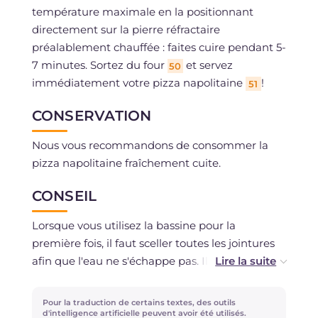
température maximale en la positionnant
directement sur la pierre réfractaire
préalablement chauffée : faites cuire pendant 5-
7 minutes. Sortez du four
et servez
50
immédiatement votre pizza napolitaine
!
51
CONSERVATION
Nous vous recommandons de consommer la
pizza napolitaine fraîchement cuite.
CONSEIL
Lorsque vous utilisez la bassine pour la
première fois, il faut sceller toutes les jointures
afin que l'eau ne s'échappe pas. Il suffit de créer
une pâte avec de l'eau et de la farine et de
l'étaler avec le doigt sur tous les points
Pour la traduction de certains textes, des outils
d'intersection du bois, les coins et les creux.
d'intelligence artificielle peuvent avoir été utilisés.