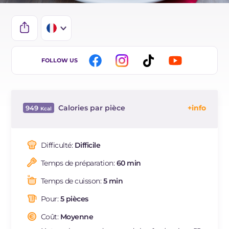
IT
FOLLOW US
EN
ES
Calories par pièce
949
BR
Énergie
Kcal
949
DE
Glucides
g
128
Difficulté:
Difficile
NL
Dont sucres
g
7.8
Temps de préparation:
60 min
Protéine
g
36
Graisses
g
31
Temps de cuisson:
5 min
dont acides gras saturés
g
11.9
Pour:
5 pièces
Fibre
g
44
Cholestérol
Coût:
Moyenne
mg
3.5