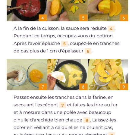
À la fin de la cuisson, la sauce sera réduite
.
4
Pendant ce temps, occupez-vous du potiron.
Après l'avoir épluché
, coupez-le en tranches
5
de pas plus de 1 cm d'épaisseur
.
6
Passez ensuite les tranches dans la farine, en
secouant l'excédent
et faites-les frire au fur
7
et à mesure dans une poêle avec beaucoup
d'huile d'arachide bien chaude
. Laissez-les
8
dorer en veillant à ce qu'elles ne brûlent pas,
puis égouttez-les sur du papier absorbant
.