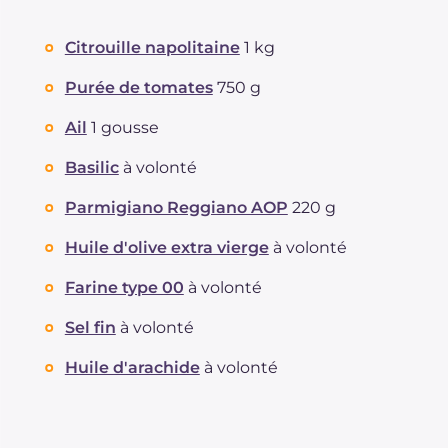
Citrouille napolitaine
1 kg
Purée de tomates
750 g
Ail
1 gousse
Basilic
à volonté
Parmigiano Reggiano AOP
220 g
Huile d'olive extra vierge
à volonté
Farine type 00
à volonté
Sel fin
à volonté
Huile d'arachide
à volonté