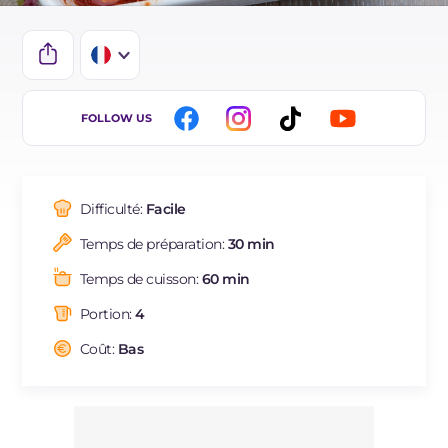
IT
FOLLOW US
EN
DE
Difficulté:
Facile
ES
Temps de préparation:
30 min
BR
Temps de cuisson:
60 min
NL
Portion:
4
Coût:
Bas