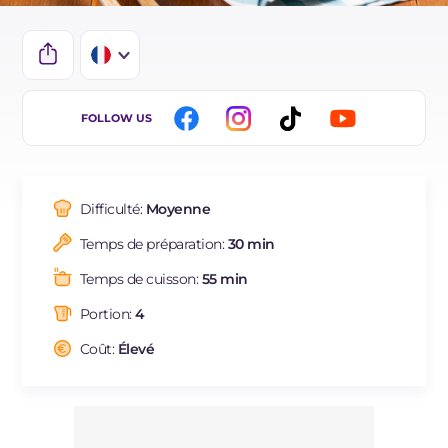
IT
FOLLOW US
EN
DE
Difficulté:
Moyenne
ES
Temps de préparation:
30 min
BR
Temps de cuisson:
55 min
NL
Portion:
4
Coût:
Élevé