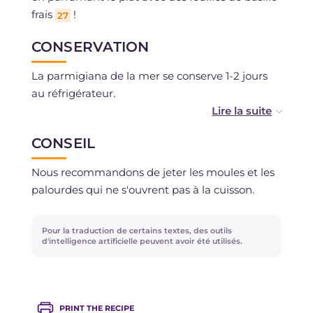
frais
!
27
CONSERVATION
La parmigiana de la mer se conserve 1-2 jours
au réfrigérateur.
Vous pouvez la congeler après cuisson si vous
CONSEIL
avez utilisé des ingrédients frais.
Nous recommandons de jeter les moules et les
palourdes qui ne s'ouvrent pas à la cuisson.
Pour la traduction de certains textes, des outils
d'intelligence artificielle peuvent avoir été utilisés.
PRINT THE RECIPE