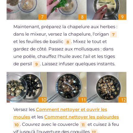
Maintenant, préparez la chapelure aux herbes :
dans le mixeur, versez la chapelure, l'origan
7
et les feuilles de basilic
. Mixez le tout et
8
gardez de côté. Passez aux mollusques : dans
une poêle, chauffez l'huile avec l'ail et les tiges
de persil
. Laissez infuser quelques instants.
9
Versez les
Comment nettoyer et ouvrir les
moules
et les
Comment nettoyer les palourdes
. Couvrez avec le couvercle
et cuisez à feu
10
11
vif jusqu'à l'ouverture des coquilles
.
12