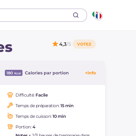
es
4,3
/5
Calories par portion
180
Énergie
Kcal
180
Glucides
g
5.5
Difficulté:
Facile
Dont sucres
g
5.5
Temps de préparation:
15 min
Protéine
g
25.5
Graisses
g
6.3
Temps de cuisson:
10 min
dont acides gras
g
0.6
saturés
Portion:
4
Cholestérol
mg
125
Notes
+ 2/3 heures de trempage dans