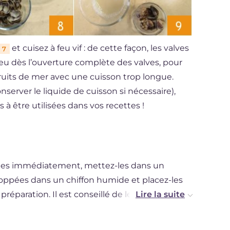
et cuisez à feu vif : de cette façon, les valves
7
 feu dès l’ouverture complète des valves, pour
uits de mer avec une cuisson trop longue.
server le liquide de cuisson si nécessaire),
s à être utilisées dans vos recettes !
ées immédiatement, mettez-les dans un
loppées dans un chiffon humide et placez-les
éparation. Il est conseillé de les utiliser dans
heures. Les palourdes peuvent être congelées
t dans un récipient en verre, avec leur eau de