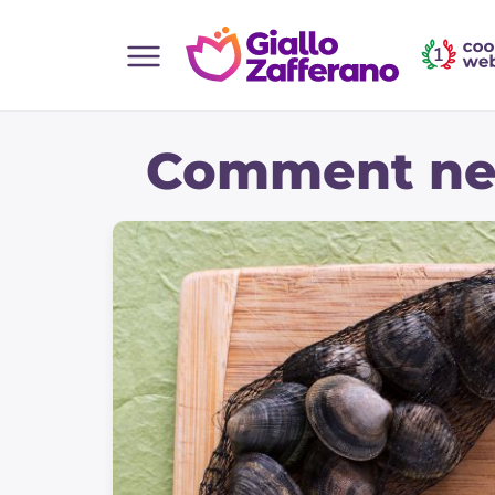
Home
Comment net
Toutes les recettes
Aperitifs
Salades
Plats principaux
Boissons et rafraîchissements
Desserts
Accompagnement
Pizzas et focaccia
Gateaux et patisserie