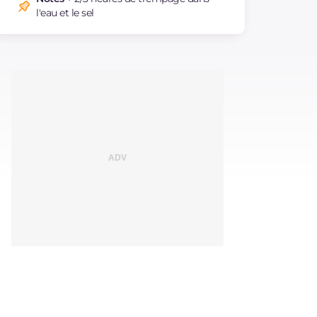
l'eau et le sel
Sodium
mg
140