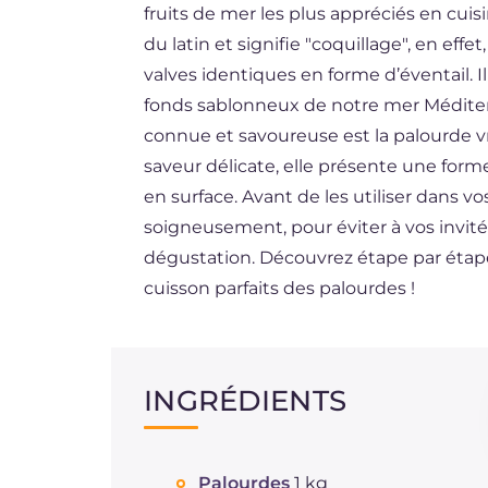
fruits de mer les plus appréciés en cuisi
DE
du latin et signifie "coquillage", en eff
ES
valves identiques en forme d’éventail. 
fonds sablonneux de notre mer Méditerr
NL
connue et savoureuse est la palourde vr
saveur délicate, elle présente une for
en surface. Avant de les utiliser dans v
soigneusement, pour éviter à vos invité
dégustation. Découvrez étape par étape
cuisson parfaits des palourdes !
INGRÉDIENTS
Palourdes
1 kg