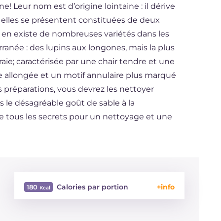
ne! Leur nom est d’origine lointaine : il dérive
et, elles se présentent constituées de deux
Il en existe de nombreuses variétés dans les
anée : des lupins aux longones, mais la plus
aie; caractérisée par une chair tendre et une
me allongée et un motif annulaire plus marqué
os préparations, vous devrez les nettoyer
s le désagréable goût de sable à la
 tous les secrets pour un nettoyage et une
Calories par portion
180
Énergie
Kcal
180
Glucides
g
5.5