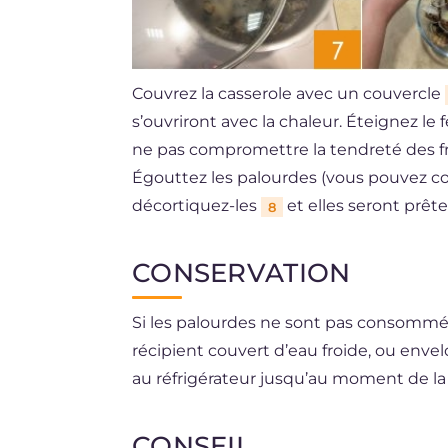
Couvrez la casserole avec un couvercle
s’ouvriront avec la chaleur. Éteignez le
ne pas compromettre la tendreté des fr
Égouttez les palourdes (vous pouvez con
décortiquez-les
et elles seront prête
8
CONSERVATION
Si les palourdes ne sont pas consomm
récipient couvert d’eau froide, ou enve
au réfrigérateur jusqu’au moment de la pr
la journée ou au maximum dans les 24 
après une cuisson simple, en les mettan
CONSEIL