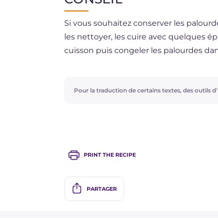
cuisson. Consommez-les dans les 2-3 m
Si vous souhaitez conserver les palour
les nettoyer, les cuire avec quelques épi
cuisson puis congeler les palourdes dan
que le liquide de cuisson, peut-être da
utiles pour d’autres préparations de p
entières pour décorer votre plat de frui
Pour la traduction de certains textes, des outils d'i
PRINT THE RECIPE
PARTAGER