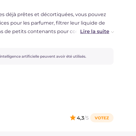
ois.
des déjà prêtes et décortiquées, vous pouvez
ces pour les parfumer, filtrer leur liquide de
s de petits contenants pour congélateur, ainsi
ns des bacs à glaçons, qui pourront vous être
oisson. Gardez de côté quelques palourdes
ts de mer !
ntelligence artificielle peuvent avoir été utilisés.
4,3
/5