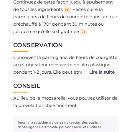
Continuez de cette façon jusqu'à épuisement
de tous les ingrédients
. Faites cuire la
20
parmigiana de fleurs de courgette dans un four
préchauffé à 170° pendant 30 minutes ou
jusqu'à ce qu'elle soit gratinée
.
21
CONSERVATION
Conservez la parmigiana de fleurs de courgette
au réfrigérateur recouverte de film plastique
pendant 1-2 jours. Elle peut être congelée après
cuisson, éventuellement déjà divisée en
CONSEIL
portions, et décongelée au réfrigérateur si
nécessaire avant de la réchauffer.
Au lieu de la mozzarella, vous pouvez utiliser de
la provola tranchée finement.
Pour la traduction de certains textes, des outils
d'intelligence artificielle peuvent avoir été utilisés.