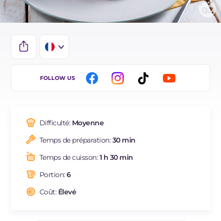
IT
FOLLOW US
EN
DE
Difficulté:
Moyenne
ES
Temps de préparation:
30 min
BR
Temps de cuisson:
1 h 30 min
NL
Portion:
6
Coût:
Élevé