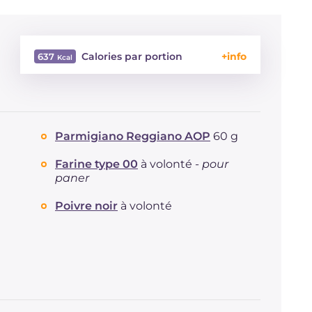
Calories par portion
637
Énergie
Kcal
637
Glucides
g
31.8
Dont sucres
g
6.3
Parmigiano Reggiano AOP
60 g
Protéine
g
17.8
Graisses
g
48.7
Farine type 00
à volonté -
pour
dont acides gras saturés
g
13.72
paner
Fibre
g
3.9
Poivre noir
à volonté
Cholestérol
mg
28
Sodium
mg
341