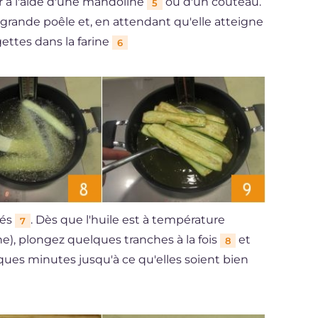
 à l'aide d'une mandoline
ou d'un couteau.
5
e grande poêle et, en attendant qu'elle atteigne
ettes dans la farine
6
tés
. Dès que l'huile est à température
7
e), plongez quelques tranches à la fois
et
8
lques minutes jusqu'à ce qu'elles soient bien