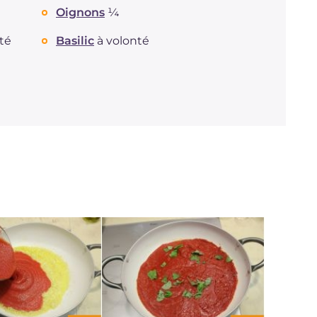
Oignons
¼
té
Basilic
à volonté