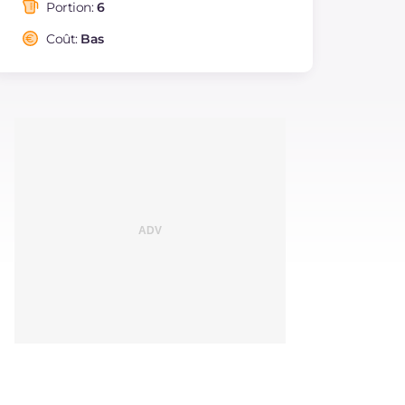
saturés
Portion:
6
Fibre
g
3.9
Coût:
Bas
Cholestérol
mg
28
Sodium
mg
341