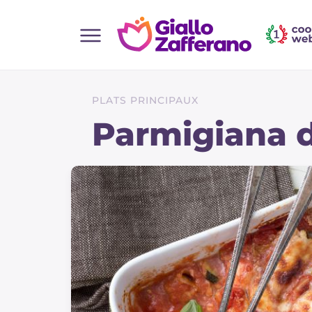
Home
Toutes les recettes
PLATS PRINCIPAUX
Aperitifs
Parmigiana 
Salades
Plats principaux
Boissons et rafraîchissements
Desserts
Accompagnement
Pizzas et focaccia
Gateaux et patisserie