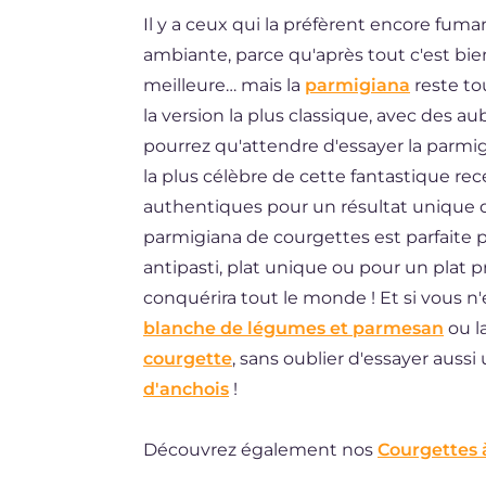
Il y a ceux qui la préfèrent encore fum
ES
ambiante, parce qu'après tout c'est bien
BR
meilleure… mais la
parmigiana
reste tou
DE
la version la plus classique, avec des aub
pourrez qu'attendre d'essayer la parmi
la plus célèbre de cette fantastique r
authentiques pour un résultat unique qu
parmigiana de courgettes est parfaite p
antipasti, plat unique ou pour un plat pri
conquérira tout le monde ! Et si vous n'
blanche de légumes et parmesan
ou l
courgette
, sans oublier d'essayer aussi 
d'anchois
!
Découvrez également nos
Courgettes à