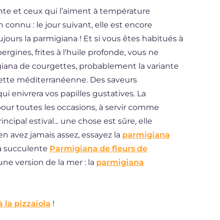
ante et ceux qui l’aiment à température
 connu : le jour suivant, elle est encore
jours la parmigiana ! Et si vous êtes habitués à
ergines, frites à l'huile profonde, vous ne
giana de courgettes, probablement la variante
ecette méditerranéenne. Des saveurs
i enivrera vos papilles gustatives. La
our toutes les occasions, à servir comme
ncipal estival... une chose est sûre, elle
en avez jamais assez, essayez la
parmigiana
a succulente
Parmigiana de fleurs de
une version de la mer : la
parmigiana
 la pizzaiola
!