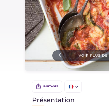
Sauces
Dernieres recettes
IT Website
VOIR PLUS DE
Facebook
Instagram
TikTok
YouTube
PARTAGER
IT
Présentation
EN