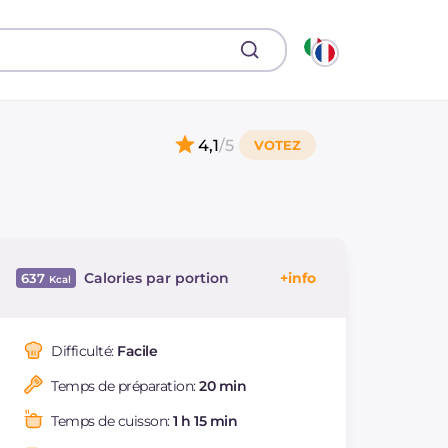
4,1
/5
Calories par portion
637
Énergie
Kcal
637
Glucides
g
31.8
Difficulté:
Facile
Dont sucres
g
6.3
Temps de préparation:
20 min
Protéine
g
17.8
Graisses
g
48.7
Temps de cuisson:
1 h 15 min
dont acides gras
g
13.72